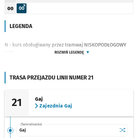
Godzina odjazdu
N - KURS OBSŁUGIWANY PRZEZ TRAMWAJ NISKOPODŁOGOWY
N
00
00
Odjazd
minut po godzinie 00
Godzina odjazdu
LEGENDA
N - kurs obsługiwany przez tramwaj NISKOPODŁOGOWY
ROZWIŃ LEGENDĘ
TRASA PRZEJAZDU LINII NUMER 21
21
Gaj
Zajezdnia Gaj
(Świeradowska)
Sprawdź p
Gaj
Gaj