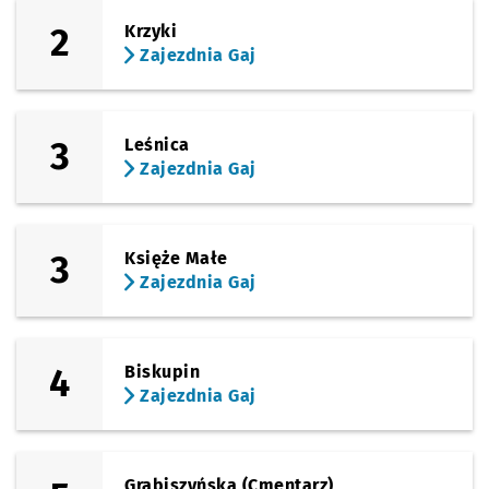
Sprawdź p
Sanocka
Sanocka
2
Krzyki
Zajezdnia Gaj
(Ślężna)
Sprawdź p
Uniwersy
Uniwersytet Ekonomiczny
(Kamienna)
Sprawdź prop
Zajezdnia Ga
Czas pr
Zajezdnia Gaj
2'
3
Leśnica
Zajezdnia Gaj
3
Księże Małe
Zajezdnia Gaj
4
Biskupin
Zajezdnia Gaj
Grabiszyńska (Cmentarz)