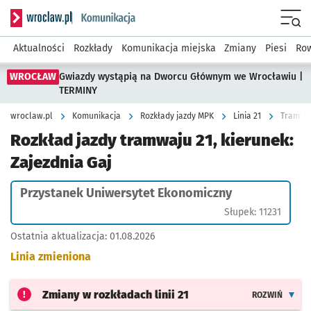
Serwis informacyjny wroclaw.pl podserwis: Komunikacja
Menu
Aktualności
Rozkłady
Komunikacja miejska
Zmiany
Piesi
Row
WROCŁAW
Gwiazdy wystąpią na Dworcu Głównym we Wrocławiu |
TERMINY
wroclaw.pl
Komunikacja
Rozkłady jazdy MPK
Linia 21
Tramwaj
Rozkład jazdy tramwaju 21, kierunek:
Zajezdnia Gaj
Przystanek Uniwersytet Ekonomiczny
Słupek: 11231
Ostatnia aktualizacja:
01.08.2026
Linia zmieniona
Zmiany w rozkładach
linii 21
ROZWIŃ