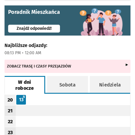
Poradnik Mieszkańca
- otworzy się w nowej karcie
Znajdź odpowiedź!
Najbliższe odjazdy:
08:13 PM • 12:00 AM
ZOBACZ TRASĘ I CZASY PRZEJAZDÓW
W dni
Sobota
Niedziela
robocze
Rozkład jazdy -
W dni robocze
N - KURS OBSŁUGIWANY PRZEZ TRAMWAJ NISKOPODŁOGOWY
N
13
20
Odjazd
minut po godzinie 20
Godzina odjazdu
21
Godzina odjazdu
22
Godzina odjazdu
23