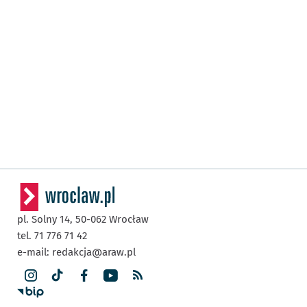
pl. Solny 14,
50-062
Wrocław
tel. 71 776 71 42
e-mail:
redakcja@araw.pl