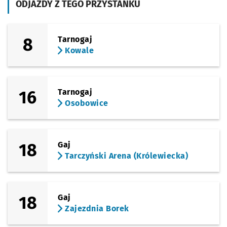
ODJAZDY Z TEGO PRZYSTANKU
Sprawdź prop
Joannitów
Czas pr
Joannitów
7'
(Ślężna)
Sprawdź prop
Sanocka
Czas prz
Sanocka
9'
8
Tarnogaj
Kowale
(Ślężna)
Sprawdź propo
Uniwersytet 
Czas prz
Uniwersytet Ekonomiczny
13'
(Kamienna)
Sprawdź propo
Zajezdnia Gaj
Czas prz
Zajezdnia Gaj
15'
16
Tarnogaj
Osobowice
18
Gaj
Tarczyński Arena (Królewiecka)
18
Gaj
Zajezdnia Borek