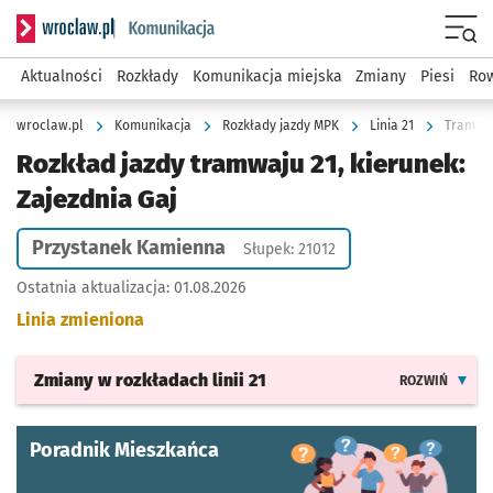
Serwis informacyjny wroclaw.pl podserwis: Komunikacja
Menu
Aktualności
Rozkłady
Komunikacja miejska
Zmiany
Piesi
Row
wroclaw.pl
Komunikacja
Rozkłady jazdy MPK
Linia 21
Tramwaj
Rozkład jazdy tramwaju 21, kierunek:
Zajezdnia Gaj
Przystanek Kamienna
Słupek: 21012
Ostatnia aktualizacja:
01.08.2026
Linia zmieniona
Zmiany w rozkładach
linii 21
ROZWIŃ
Poradnik Mieszkańca