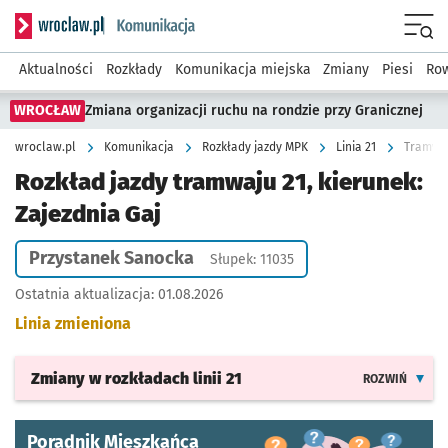
Serwis informacyjny wroclaw.pl podserwis: Komunikacja
Menu
Aktualności
Rozkłady
Komunikacja miejska
Zmiany
Piesi
Row
WROCŁAW
Zmiana organizacji ruchu na rondzie przy Granicznej
wroclaw.pl
Komunikacja
Rozkłady jazdy MPK
Linia 21
Tramwaj
Rozkład jazdy tramwaju 21, kierunek:
Zajezdnia Gaj
Przystanek Sanocka
Słupek: 11035
Ostatnia aktualizacja:
01.08.2026
Linia zmieniona
Zmiany w rozkładach
linii 21
ROZWIŃ
Poradnik Mieszkańca