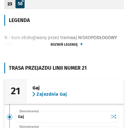
N - KURS OBSŁUGIWANY PRZEZ TRAMWAJ NISKOPODŁOGOWY
N
58
23
Odjazd
minut po godzinie 23
Godzina odjazdu
LEGENDA
N - kurs obsługiwany przez tramwaj NISKOPODŁOGOWY
ROZWIŃ LEGENDĘ
TRASA PRZEJAZDU LINII NUMER 21
21
Gaj
Zajezdnia Gaj
(Świeradowska)
Sprawdź p
Gaj
Gaj
(Świeradowska)