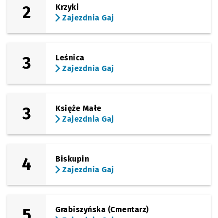
2
Krzyki
Zajezdnia Gaj
(Ślężna)
Sprawdź prop
Uniwersytet
Czas pr
Uniwersytet Ekonomiczny
4'
(Kamienna)
Sprawdź prop
Zajezdnia Ga
Czas prz
Zajezdnia Gaj
6'
3
Leśnica
Zajezdnia Gaj
3
Księże Małe
Zajezdnia Gaj
4
Biskupin
Zajezdnia Gaj
5
Grabiszyńska (Cmentarz)