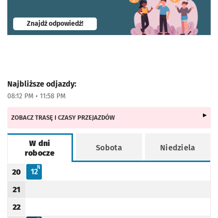
- otworzy się w nowej karcie
Znajdź odpowiedź!
Najbliższe odjazdy:
08:12 PM • 11:58 PM
ZOBACZ TRASĘ I CZASY PRZEJAZDÓW
W dni
Sobota
Niedziela
robocze
Rozkład jazdy -
W dni robocze
N - KURS OBSŁUGIWANY PRZEZ TRAMWAJ NISKOPODŁOGOWY
N
12
20
Odjazd
minut po godzinie 20
Godzina odjazdu
21
Godzina odjazdu
22
Godzina odjazdu