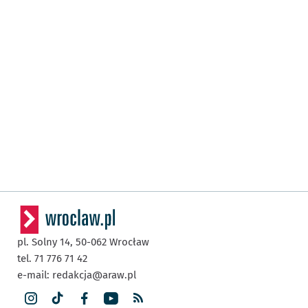
pl. Solny 14,
50-062
Wrocław
tel. 71 776 71 42
e-mail:
redakcja@araw.pl