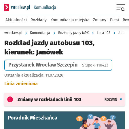
Serwis informacyjny wroclaw.pl podserwis: Komunikacja
Menu
Aktualności
Rozkłady
Komunikacja miejska
Zmiany
Piesi
Row
wroclaw.pl
Komunikacja
Rozkłady jazdy MPK
Linia 103
Autobu
Rozkład jazdy autobusu 103,
kierunek: Janówek
Przystanek Wrocław Szczepin
Słupek: 110423
Ostatnia aktualizacja:
11.07.2026
Linia zmieniona
Zmiany w rozkładach
linii 103
ROZWIŃ
Poradnik Mieszkańca