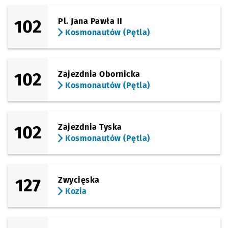
Sprawdź p
Wejherow
Wejherowska (Hala Orbita)
102
Pl. Jana Pawła II
Kosmonautów (Pętla)
Sprawdź p
Kolista
Kolista
Sprawdź p
Modra
Modra
102
Zajezdnia Obornicka
Kosmonautów (Pętla)
Sprawdź p
Górnicza
Górnicza
Sprawdź p
Dworska
Dworska
102
Zajezdnia Tyska
Kosmonautów (Pętla)
Sprawdź p
Tarczyńsk
Tarczyński Arena (Królewiecka)
Sprawdź p
Maślicka 
Maślicka (Osiedle)
127
Zwycięska
Kozia
Sprawdź p
Rędzińsk
Rędzińska (Cmentarz)