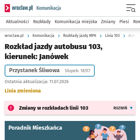
Serwis informacyjny wroclaw.pl podserwis: Komunikacja
Menu
Aktualności
Rozkłady
Komunikacja miejska
Zmiany
Piesi
Row
wroclaw.pl
Komunikacja
Rozkłady jazdy MPK
Linia 103
Autobu
Rozkład jazdy autobusu 103,
kierunek: Janówek
Przystanek Śliwowa
Słupek: 18517
Ostatnia aktualizacja:
11.07.2026
Linia zmieniona
Zmiany w rozkładach
linii 103
ROZWIŃ
Poradnik Mieszkańca