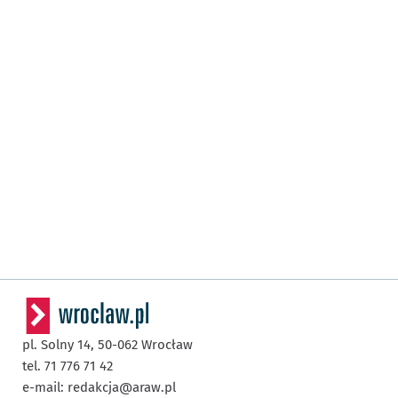
pl. Solny 14,
50-062
Wrocław
tel. 71 776 71 42
e-mail:
redakcja@araw.pl