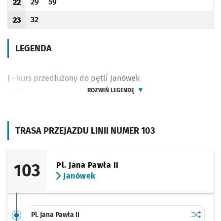
29
59
22
Odjazd
minut po godzinie 22
Odjazd
minut po godzinie 22
Godzina odjazdu
32
23
Odjazd
minut po godzinie 23
Godzina odjazdu
LEGENDA
J - kurs przedłużony do pętli Janówek
ROZWIŃ LEGENDĘ
TRASA PRZEJAZDU LINII NUMER 103
103
Pl. Jana Pawła II
Janówek
Sprawdź p
Pl. Jana P
Pl. Jana Pawła II