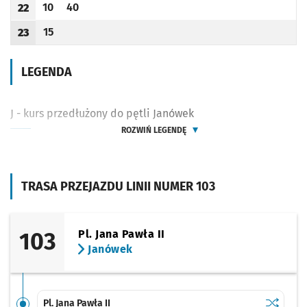
10
40
22
Odjazd
minut po godzinie 22
Odjazd
minut po godzinie 22
Godzina odjazdu
15
23
Odjazd
minut po godzinie 23
Godzina odjazdu
LEGENDA
J - kurs przedłużony do pętli Janówek
ROZWIŃ LEGENDĘ
TRASA PRZEJAZDU LINII NUMER 103
103
Pl. Jana Pawła II
Janówek
Sprawdź p
Pl. Jana P
Pl. Jana Pawła II