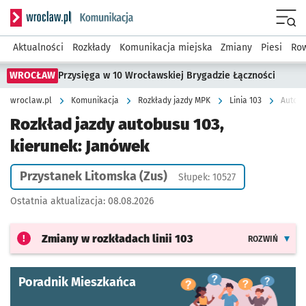
Serwis informacyjny wroclaw.pl podserwis: Komunikacja
Menu
Aktualności
Rozkłady
Komunikacja miejska
Zmiany
Piesi
Row
WROCŁAW
Przysięga w 10 Wrocławskiej Brygadzie Łączności
wroclaw.pl
Komunikacja
Rozkłady jazdy MPK
Linia 103
Autobu
Rozkład jazdy autobusu 103,
kierunek: Janówek
Przystanek Litomska (Zus)
Słupek: 10527
Ostatnia aktualizacja:
08.08.2026
Zmiany w rozkładach
linii 103
ROZWIŃ
Poradnik Mieszkańca