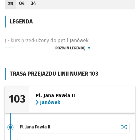
04
34
23
Odjazd
minut po godzinie 23
Odjazd
minut po godzinie 23
Godzina odjazdu
LEGENDA
J - kurs przedłużony do pętli Janówek
ROZWIŃ LEGENDĘ
TRASA PRZEJAZDU LINII NUMER 103
103
Pl. Jana Pawła II
Janówek
Sprawdź p
Pl. Jana P
Pl. Jana Pawła II