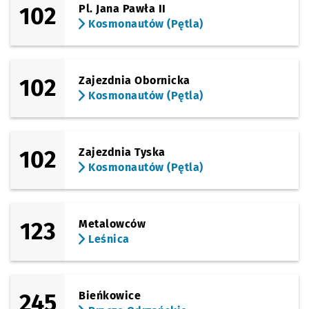
102
Pl. Jana Pawła II
Kosmonautów (Pętla)
Sprawdź p
Wejherow
Wejherowska (Hala Orbita)
Sprawdź p
Kolista
Kolista
102
Zajezdnia Obornicka
Kosmonautów (Pętla)
Sprawdź p
Modra
Modra
Sprawdź p
Górnicza
Górnicza
102
Zajezdnia Tyska
Kosmonautów (Pętla)
Sprawdź p
Dworska
Dworska
Sprawdź p
Tarczyńsk
Tarczyński Arena (Królewiecka)
123
Metalowców
Leśnica
Sprawdź p
Maślicka 
Maślicka (Osiedle)
245
Bieńkowice
Sprawdź p
Rędzińsk
Rędzińska (Cmentarz)