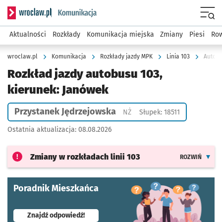
Serwis informacyjny wroclaw.pl podserwis: Komunikacja
Menu
Aktualności
Rozkłady
Komunikacja miejska
Zmiany
Piesi
Row
wroclaw.pl
Komunikacja
Rozkłady jazdy MPK
Linia 103
Autobu
Rozkład jazdy autobusu 103,
kierunek: Janówek
Przystanek Jędrzejowska
Przystanek na życzenie
NŻ
Słupek: 18511
Ostatnia aktualizacja:
08.08.2026
Zmiany w rozkładach
linii 103
ROZWIŃ
Poradnik Mieszkańca
- otworzy się w nowej karcie
Znajdź odpowiedź!