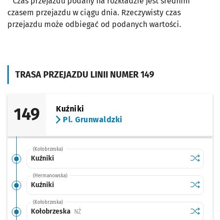
* Czas przejazdu podany na rozkładzie jest średnim
czasem przejazdu w ciągu dnia. Rzeczywisty czas
przejazdu może odbiegać od podanych wartości.
TRASA PRZEJAZDU LINII NUMER 149
149
Kuźniki
Pl. Grunwaldzki
(Kołobrzeska)
Sprawdź p
Kuźniki
Kuźniki
(Hermanowska)
Sprawdź p
Kuźniki
Kuźniki
(Kołobrzeska)
Sprawdź p
Kołobrze
Kołobrzeska
Przystanek na życzenie
NŻ