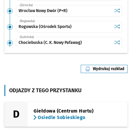
(Żernicka)
Sprawdź p
Wrocław 
Wrocław Nowy Dwór (P+R)
(Rogowska)
Sprawdź p
Rogowska
Rogowska (Ośrodek Sportu)
(Gubińska)
Sprawdź p
Chociebus
Chociebuska (C. K. Nowy Pafawag)
(TAT)
Sprawdź p
Strzegom
Strzegomska (Krzyżówka)
Wydrukuj rozkład
(TAT)
linii nr 149
Sprawdź p
Nowodwo
Nowodworska
(TAT)
ODJAZDY Z TEGO PRZYSTANKU
Sprawdź p
Strzegom
Strzegomska 148
(TAT)
Sprawdź p
Babimojs
Babimojska
D
Giełdowa (Centrum Hurtu)
Osiedle Sobieskiego
(TAT)
Sprawdź p
Park Biz
Park Biznesu