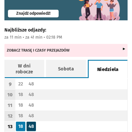
- otworzy się w nowej karcie
Znajdź odpowiedź!
Najbliższe odjazdy:
za 11 min • za 41 min • 02:18 PM
ZOBACZ TRASĘ I CZASY PRZEJAZDÓW
W dni
Sobota
Niedziela
robocze
Rozkład jazdy -
Niedziela
22
48
9
Odjazd
minut po godzinie 9
Odjazd
minut po godzinie 9
Godzina odjazdu
18
48
10
Odjazd
minut po godzinie 10
Odjazd
minut po godzinie 10
Godzina odjazdu
18
48
11
Odjazd
minut po godzinie 11
Odjazd
minut po godzinie 11
Godzina odjazdu
18
48
12
Odjazd
minut po godzinie 12
Odjazd
minut po godzinie 12
Godzina odjazdu
18
48
13
Odjazd
minut po godzinie 13
Odjazd
minut po godzinie 13
Godzina odjazdu