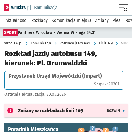
Serwis informacyjny wroclaw.pl podserwis: Komunikacja
Menu
Aktualności
Rozkłady
Komunikacja miejska
Zmiany
Piesi
Row
SPORT
Panthers Wrocław - Vienna Wikings 34:31
wroclaw.pl
Komunikacja
Rozkłady jazdy MPK
Linia 149
Autobu
Rozkład jazdy autobusu 149,
kierunek: Pl. Grunwaldzki
Przystanek Urząd Wojewódzki (Impart)
Słupek: 20301
Ostatnia aktualizacja:
30.05.2026
Zmiany w rozkładach
linii 149
ROZWIŃ
Poradnik Mieszkańca