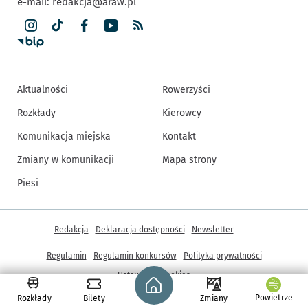
e-mail:
redakcja@araw.pl
Aktualności
Rowerzyści
Rozkłady
Kierowcy
Komunikacja miejska
Kontakt
Zmiany w komunikacji
Mapa strony
Piesi
Inne informacje
Redakcja
Deklaracja dostępności
Newsletter
Regulamin
Regulamin konkursów
Polityka prywatności
Strona główna - wroclaw.pl
Ustawienia cookies
Powietrze
Rozkłady
Bilety
Zmiany
© Copyright 2005-2026, ARAW S.A., Gmina Wrocław