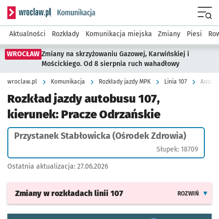
Serwis informacyjny wroclaw.pl podserwis: Komunikacja
Menu
Aktualności
Rozkłady
Komunikacja miejska
Zmiany
Piesi
Row
WROCŁAW
Zmiany na skrzyżowaniu Gazowej, Karwińskiej i
Mościckiego. Od 8 sierpnia ruch wahadłowy
wroclaw.pl
Komunikacja
Rozkłady jazdy MPK
Linia 107
Autobu
Rozkład jazdy autobusu 107,
kierunek: Pracze Odrzańskie
Przystanek Stabłowicka (Ośrodek Zdrowia)
Słupek: 18709
Ostatnia aktualizacja:
27.06.2026
Zmiany w rozkładach
linii 107
ROZWIŃ