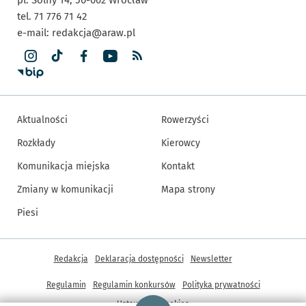
tel. 71 776 71 42
e-mail:
redakcja@araw.pl
Aktualności
Rowerzyści
Rozkłady
Kierowcy
Komunikacja miejska
Kontakt
Zmiany w komunikacji
Mapa strony
Piesi
Inne informacje
Redakcja
Deklaracja dostępności
Newsletter
Regulamin
Regulamin konkursów
Polityka prywatności
Strona główna - wroclaw.pl
Ustawienia cookies