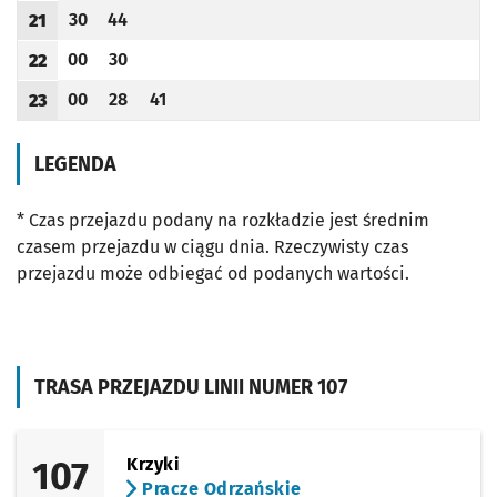
30
44
21
Odjazd
minut po godzinie 21
Odjazd
minut po godzinie 21
Godzina odjazdu
00
30
22
Odjazd
minut po godzinie 22
Odjazd
minut po godzinie 22
Godzina odjazdu
00
28
41
23
Odjazd
minut po godzinie 23
Odjazd
minut po godzinie 23
Odjazd
minut po godzinie 23
Godzina odjazdu
LEGENDA
* Czas przejazdu podany na rozkładzie jest średnim
czasem przejazdu w ciągu dnia. Rzeczywisty czas
przejazdu może odbiegać od podanych wartości.
TRASA PRZEJAZDU LINII NUMER 107
107
Krzyki
Pracze Odrzańskie