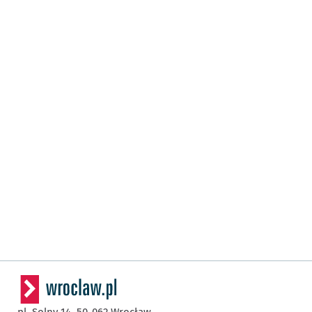
pl. Solny 14,
50-062
Wrocław