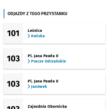
Sprawdź p
Wałbrzys
Wałbrzyska
(Karmelkowa)
ODJAZDY Z TEGO PRZYSTANKU
Sprawdź p
Marchew
Marchewkowa
(Giełdowa)
Sprawdź p
Giełdowa
Giełdowa (Centrum Hurtu)
101
Leśnica
Kwiska
(Karmelkowa)
Sprawdź p
Morelows
Morelowskiego
Przystanek na życzenie
NŻ
(Karmelkowa)
Sprawdź p
Adamieck
Adamieckiego
103
Pl. Jana Pawła II
Pracze Odrzańskie
(Solskiego)
Sprawdź p
Wiejska
Wiejska
(Solskiego)
Sprawdź p
Solskieg
Solskiego
103
Pl. Jana Pawła II
Janówek
(Grabiszyńska)
Sprawdź p
Oporów
Oporów
(Grabiszyńska)
Sprawdź p
Grabiszy
Grabiszyńska (Cmentarz)
Zajezdnia Obornicka