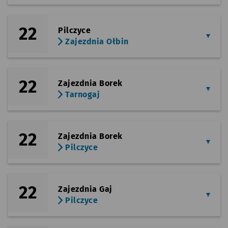
22
Pilczyce
Zajezdnia Ołbin
22
Zajezdnia Borek
Tarnogaj
22
Zajezdnia Borek
Pilczyce
22
Zajezdnia Gaj
Pilczyce