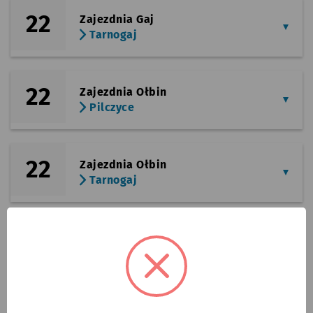
22
Zajezdnia Gaj
Tarnogaj
22
Zajezdnia Ołbin
Pilczyce
22
Zajezdnia Ołbin
Tarnogaj
Zgłoś błąd w rozkładach jazdy
REKLAMA