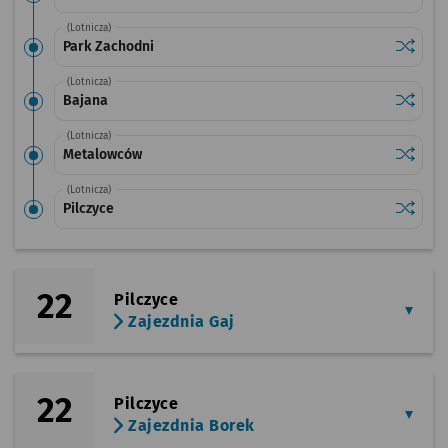
(Lotnicza)
Sprawdź
przysta
Park Zachodni
(Lotnicza)
Sprawdź
przysta
Bajana
(Lotnicza)
Sprawdź
przysta
Metalowców
(Lotnicza)
Sprawdź
przystan
Pilczyce
22
Pilczyce
Zajezdnia Gaj
22
Pilczyce
Zajezdnia Borek