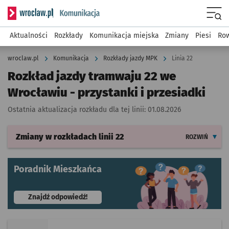
Serwis informacyjny wroclaw.pl podserwis: Komunikacja
Menu
Aktualności
Rozkłady
Komunikacja miejska
Zmiany
Piesi
Row
wroclaw.pl
Komunikacja
Rozkłady jazdy MPK
Linia 22
Rozkład jazdy tramwaju 22 we
Wrocławiu - przystanki i przesiadki
Ostatnia aktualizacja rozkładu dla tej linii:
01.08.2026
Zmiany w rozkładach
linii 22
ROZWIŃ
Poradnik Mieszkańca
- otworzy się w nowej karcie
Znajdź odpowiedź!