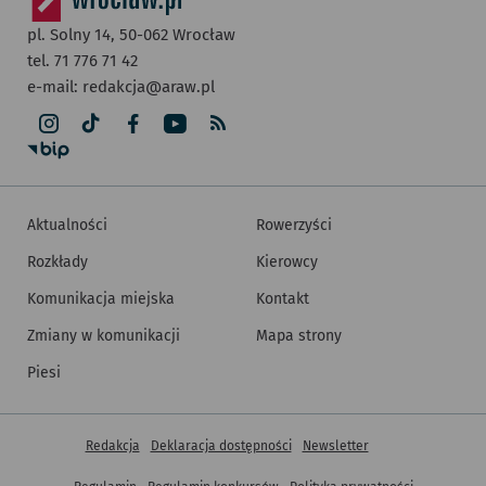
pl. Solny 14,
50-062
Wrocław
tel. 71 776 71 42
e-mail:
redakcja@araw.pl
Aktualności
Rowerzyści
Rozkłady
Kierowcy
Komunikacja miejska
Kontakt
Zmiany w komunikacji
Mapa strony
Piesi
Inne informacje
Redakcja
Deklaracja dostępności
Newsletter