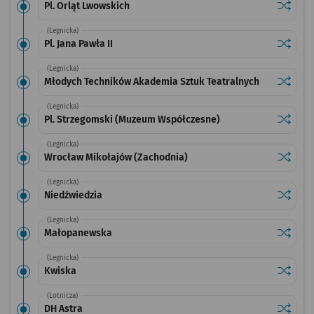
Sprawdź
przystan
Pl. Orląt Lwowskich
(Legnicka)
Sprawdź
przystan
Pl. Jana Pawła II
(Legnicka)
Sprawdź
przysta
Młodych Techników Akademia Sztuk Teatralnych
(Legnicka)
Sprawdź
przysta
Pl. Strzegomski (Muzeum Współczesne)
(Legnicka)
Sprawdź
przysta
Wrocław Mikołajów (Zachodnia)
(Legnicka)
Sprawdź
przysta
Niedźwiedzia
(Legnicka)
Sprawdź
przysta
Małopanewska
(Legnicka)
Sprawdź
przysta
Kwiska
(Lotnicza)
Sprawdź
przysta
DH Astra