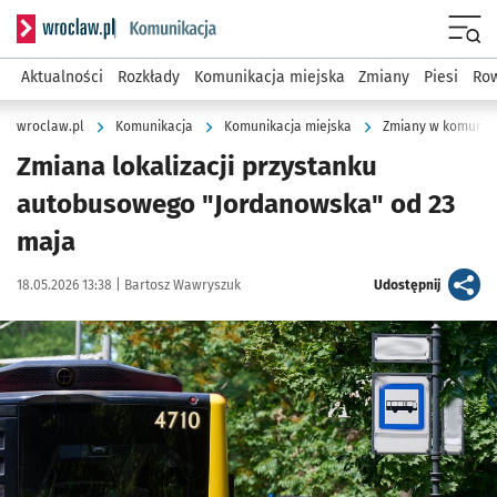
Serwis informacyjny wroclaw.pl podserwis: Komunikacja
Menu
Aktualności
Rozkłady
Komunikacja miejska
Zmiany
Piesi
Row
wroclaw.pl
Komunikacja
Komunikacja miejska
Zmiany w komunika
Zmiana lokalizacji przystanku
autobusowego "Jordanowska" od 23
maja
Data publikacji:
Autor:
artykuł
18.05.2026 13:38 |
Bartosz Wawryszuk
Udostępnij
Kliknij, aby powiększyć