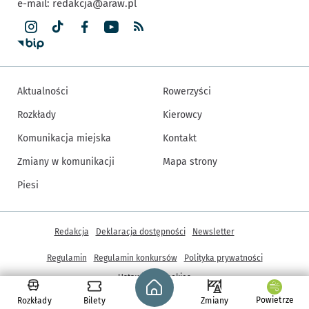
e-mail:
redakcja@araw.pl
Aktualności
Rowerzyści
Rozkłady
Kierowcy
Komunikacja miejska
Kontakt
Zmiany w komunikacji
Mapa strony
Piesi
Inne informacje
Redakcja
Deklaracja dostępności
Newsletter
Regulamin
Regulamin konkursów
Polityka prywatności
Strona główna - wroclaw.pl
Ustawienia cookies
Powietrze
Rozkłady
Bilety
Zmiany
© Copyright 2005-2026, ARAW S.A., Gmina Wrocław