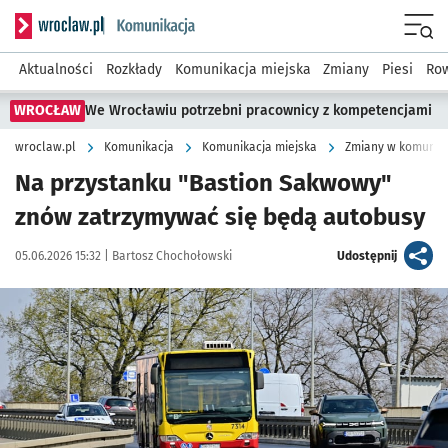
Serwis informacyjny wroclaw.pl podserwis: Komunikacja
Menu
Aktualności
Rozkłady
Komunikacja miejska
Zmiany
Piesi
Row
WROCŁAW
We Wrocławiu potrzebni pracownicy z kompetencjami
wroclaw.pl
Komunikacja
Komunikacja miejska
Zmiany w komunika
Na przystanku "Bastion Sakwowy"
znów zatrzymywać się będą autobusy
Data publikacji:
Autor:
artykuł
05.06.2026 15:32 |
Bartosz Chochołowski
Udostępnij
Kliknij, aby powiększyć