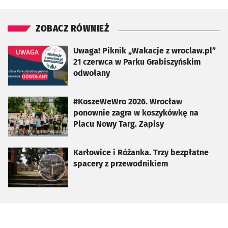
ZOBACZ RÓWNIEŻ
otworzy się w nowej karcie
Uwaga! Piknik „Wakacje z wroclaw.pl”
21 czerwca w Parku Grabiszyńskim
odwołany
otworzy się w nowej karcie
#KoszeWeWro 2026. Wrocław
ponownie zagra w koszykówkę na
Placu Nowy Targ. Zapisy
otworzy się w nowej karcie
Karłowice i Różanka. Trzy bezpłatne
spacery z przewodnikiem