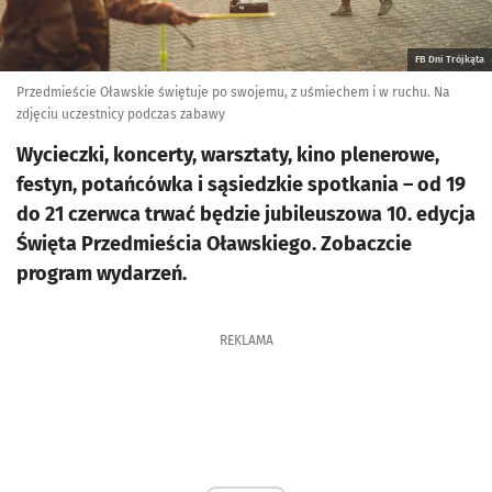
FB Dni Trójkąta
Przedmieście Oławskie świętuje po swojemu, z uśmiechem i w ruchu. Na
zdjęciu uczestnicy podczas zabawy
Wycieczki, koncerty, warsztaty, kino plenerowe,
festyn, potańcówka i sąsiedzkie spotkania – od 19
do 21 czerwca trwać będzie jubileuszowa 10. edycja
Święta Przedmieścia Oławskiego. Zobaczcie
program wydarzeń.
REKLAMA