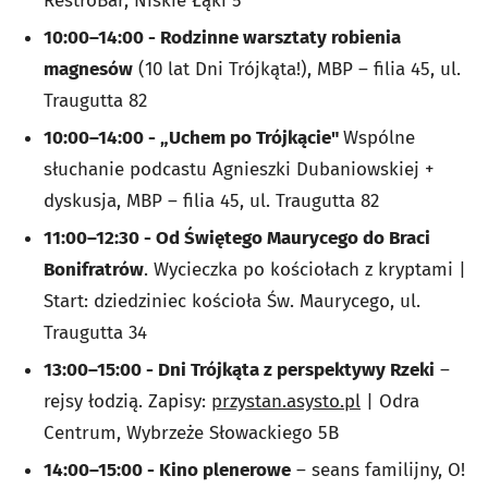
RestroBar, Niskie Łąki 5
10:00–14:00 - Rodzinne warsztaty robienia
magnesów
(10 lat Dni Trójkąta!), MBP – filia 45, ul.
Traugutta 82
10:00–14:00 - „Uchem po Trójkącie"
Wspólne
słuchanie podcastu Agnieszki Dubaniowskiej +
dyskusja, MBP – filia 45, ul. Traugutta 82
11:00–12:30 - Od Świętego Maurycego do Braci
Bonifratrów
. Wycieczka po kościołach z kryptami |
Start: dziedziniec kościoła Św. Maurycego, ul.
Traugutta 34
13:00–15:00 - Dni Trójkąta z perspektywy Rzeki
–
rejsy łodzią. Zapisy:
przystan.asysto.pl
| Odra
Centrum, Wybrzeże Słowackiego 5B
14:00–15:00 - Kino plenerowe
– seans familijny, O!