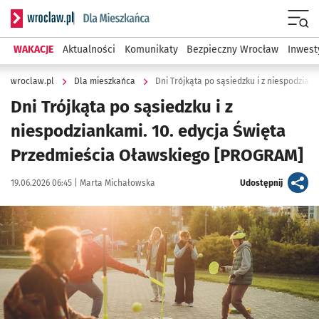
Serwis informacyjny wroclaw.pl podserwis: Dla mieszkańca
Menu
WAKACJE
Aktualności
Komunikaty
Bezpieczny Wrocław
Inwest
wroclaw.pl
Dla mieszkańca
Dni Trójkąta po sąsiedzku i z niespodzia
Dni Trójkąta po sąsiedzku i z
niespodziankami. 10. edycja Święta
Przedmieścia Oławskiego [PROGRAM]
Data publikacji:
Autor:
artykuł
19.06.2026 06:45 |
Marta Michałowska
Udostępnij
Kliknij, aby powiększyć