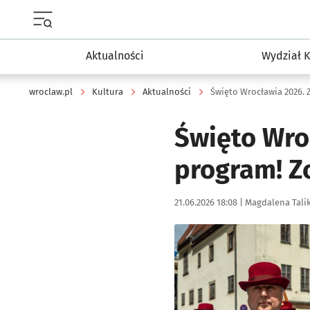
Menu główne portalu wroclaw.pl
Aktualności
Wydział K
wroclaw.pl
Kultura
Aktualności
Święto Wrocławia 2026. 
Święto Wro
program! Zo
Data publikacji:
Autor:
21.06.2026 18:08 |
Magdalena Tali
Kliknij, aby zobaczyć galer
Kliknij, aby powiększyć