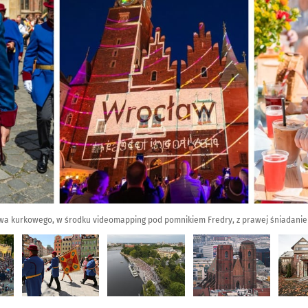
ctwa kurkowego, w środku videomapping pod pomnikiem Fredry, z prawej śniadani