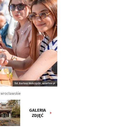
fot. Bartosz Mokrzycki, wroclaw.pl
e wrocławskie
GALERIA
ZDJĘĆ