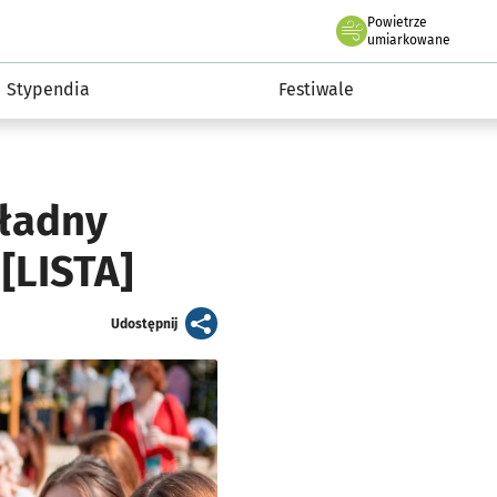
Powietrze
we Wrocławiu
Kultura
umiarkowane
Stypendia
Festiwale
kładny
[LISTA]
artykuł
Udostępnij