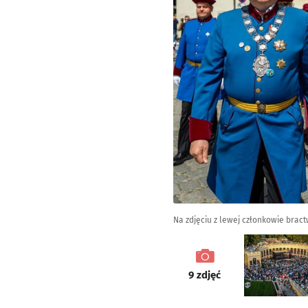
Na zdjęciu z lewej członkowie bra
galeria
9
zdjęć