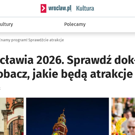
Serwis informacyjny wroclaw.pl podserwis: 
ultury
Polecamy
Znamy program! Sprawdźcie atrakcje
cławia 2026. Sprawdź do
bacz, jakie będą atrakcje 
k
ię