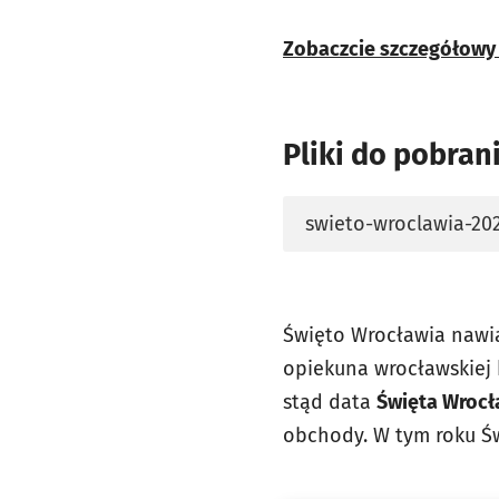
Zobaczcie szczegółowy
Pliki do pobran
swieto-wroclawia-20
otworzy się w nowej 
Święto Wrocławia nawią
opiekuna wrocławskiej 
stąd data
Święta Wrocł
obchody. W tym roku Ś