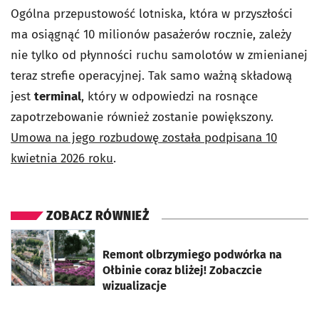
Ogólna przepustowość lotniska, która w przyszłości
ma osiągnąć 10 milionów pasażerów rocznie, zależy
nie tylko od płynności ruchu samolotów w zmienianej
teraz strefie operacyjnej. Tak samo ważną składową
jest
terminal
, który w odpowiedzi na rosnące
zapotrzebowanie również zostanie powiększony.
Umowa na jego rozbudowę została podpisana 10
kwietnia 2026 roku
.
ZOBACZ RÓWNIEŻ
otworzy się w nowej karcie
Remont olbrzymiego podwórka na
Ołbinie coraz bliżej! Zobaczcie
wizualizacje