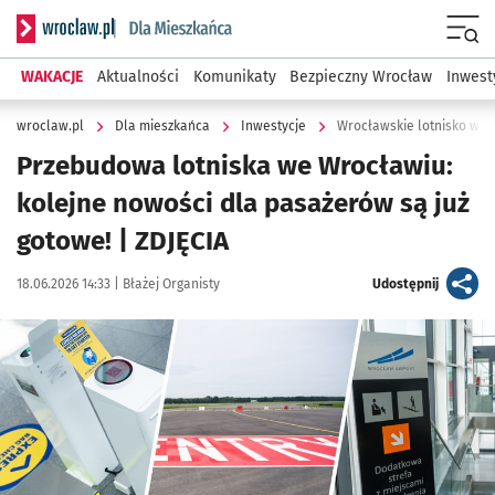
Serwis informacyjny wroclaw.pl podserwis: Dla mieszkańca
Menu
WAKACJE
Aktualności
Komunikaty
Bezpieczny Wrocław
Inwest
wroclaw.pl
Dla mieszkańca
Inwestycje
Wrocławskie lotnisko w r
Przebudowa lotniska we Wrocławiu:
kolejne nowości dla pasażerów są już
gotowe! | ZDJĘCIA
Data publikacji:
Autor:
artykuł
18.06.2026 14:33 |
Błażej Organisty
Udostępnij
Kliknij, aby zobaczyć galerię