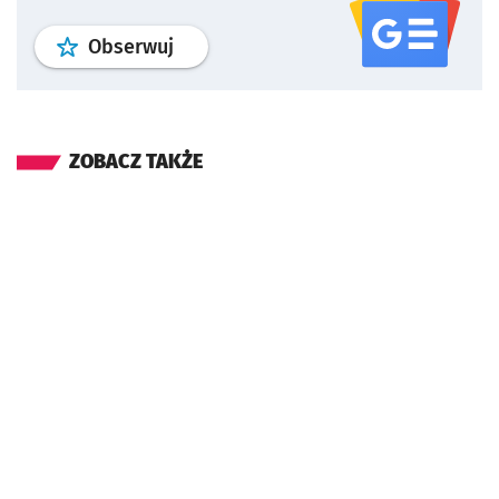
profil
google news
serwisu wroclaw
Obserwuj
ZOBACZ TAKŻE