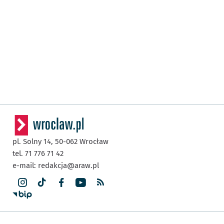
pl. Solny 14,
50-062
Wrocław
tel. 71 776 71 42
e-mail:
redakcja@araw.pl