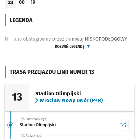
00
19
23
Odjazd
minut po godzinie 23
Odjazd
minut po godzinie 23
Godzina odjazdu
LEGENDA
N - kurs obsługiwany przez tramwaj NISKOPODŁOGOWY
ROZWIŃ LEGENDĘ
TRASA PRZEJAZDU LINII NUMER 13
13
Stadion Olimpijski
Wrocław Nowy Dwór (P+R)
(al. Paderewskiego)
Sprawdź p
Stadion O
Stadion Olimpijski
(al. Różyckiego)