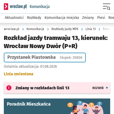
Serwis informacyjny wroclaw.pl podserwis: Komunikacja
Menu
Aktualności
Rozkłady
Komunikacja miejska
Zmiany
Piesi
Row
wroclaw.pl
Komunikacja
Rozkłady jazdy MPK
Linia 13
Tramwaj
Rozkład jazdy tramwaju 13, kierunek:
Wrocław Nowy Dwór (P+R)
Przystanek Piastowska
Słupek: 20806
Ostatnia aktualizacja:
01.08.2026
Linia zmieniona
Zmiany w rozkładach
linii 13
ROZWIŃ
Poradnik Mieszkańca