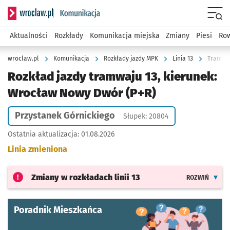
Serwis informacyjny wroclaw.pl podserwis: Komunikacja
Menu
Aktualności
Rozkłady
Komunikacja miejska
Zmiany
Piesi
Row
wroclaw.pl
Komunikacja
Rozkłady jazdy MPK
Linia 13
Tramwaj
Rozkład jazdy tramwaju 13, kierunek:
Wrocław Nowy Dwór (P+R)
Przystanek Górnickiego
Słupek: 20804
Ostatnia aktualizacja:
01.08.2026
Linia zmieniona
Zmiany w rozkładach
linii 13
ROZWIŃ
Poradnik Mieszkańca