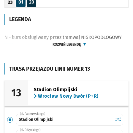
01
20
23
Odjazd
minut po godzinie 23
Odjazd
minut po godzinie 23
Godzina odjazdu
LEGENDA
N - kurs obsługiwany przez tramwaj NISKOPODŁOGOWY
ROZWIŃ LEGENDĘ
TRASA PRZEJAZDU LINII NUMER 13
13
Stadion Olimpijski
Wrocław Nowy Dwór (P+R)
(al. Paderewskiego)
Sprawdź p
Stadion O
Stadion Olimpijski
(al. Różyckiego)