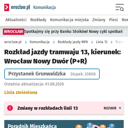
Serwis informacyjny wroclaw.pl podserwis: Komunikacja
Menu
Aktualności
Rozkłady
Komunikacja miejska
Zmiany
Piesi
Row
WROCŁAW
Spotkajmy się przy Banku Słoików! Nowy cykl spotkań
wroclaw.pl
Komunikacja
Rozkłady jazdy MPK
Linia 13
Tramwaj
Rozkład jazdy tramwaju 13, kierunek:
Wrocław Nowy Dwór (P+R)
Przystanek Grunwaldzka
Słupek: 20808
Ostatnia aktualizacja:
01.08.2026
Linia zmieniona
Zmiany w rozkładach
linii 13
ROZWIŃ
Poradnik Mieszkańca