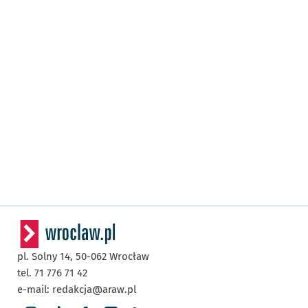
pl. Solny 14,
50-062
Wrocław
tel. 71 776 71 42
e-mail:
redakcja@araw.pl