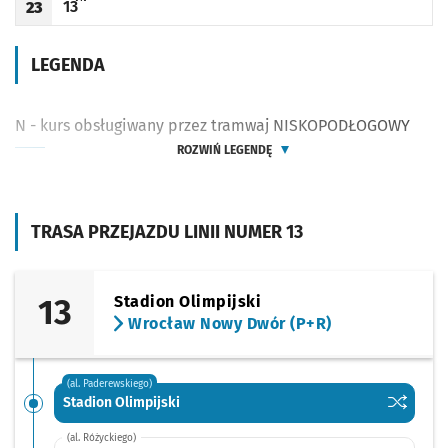
13
23
Odjazd
minut po godzinie 23
Godzina odjazdu
LEGENDA
N - kurs obsługiwany przez tramwaj NISKOPODŁOGOWY
ROZWIŃ LEGENDĘ
TRASA PRZEJAZDU LINII NUMER 13
13
Stadion Olimpijski
Wrocław Nowy Dwór (P+R)
(al. Paderewskiego)
Sprawdź p
Stadion O
Stadion Olimpijski
(al. Różyckiego)