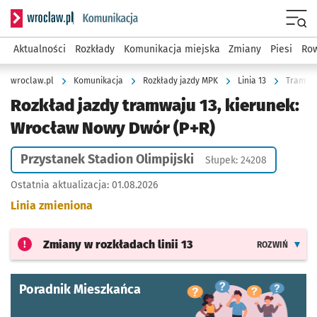
Serwis informacyjny wroclaw.pl podserwis: Komunikacja
Menu
Aktualności
Rozkłady
Komunikacja miejska
Zmiany
Piesi
Row
wroclaw.pl
Komunikacja
Rozkłady jazdy MPK
Linia 13
Tramwaj
Rozkład jazdy tramwaju 13, kierunek:
Wrocław Nowy Dwór (P+R)
Przystanek Stadion Olimpijski
Słupek: 24208
Ostatnia aktualizacja:
01.08.2026
Linia zmieniona
Zmiany w rozkładach
linii 13
ROZWIŃ
Poradnik Mieszkańca