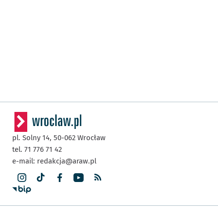
pl. Solny 14,
50-062
Wrocław
tel. 71 776 71 42
e-mail:
redakcja@araw.pl