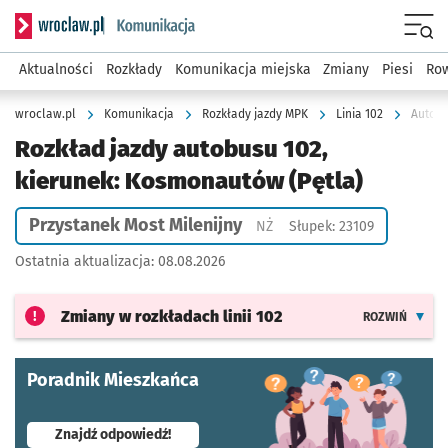
Serwis informacyjny wroclaw.pl podserwis: Komunikacja
Menu
Aktualności
Rozkłady
Komunikacja miejska
Zmiany
Piesi
Row
wroclaw.pl
Komunikacja
Rozkłady jazdy MPK
Linia 102
Autobu
Rozkład jazdy autobusu 102,
kierunek: Kosmonautów (Pętla)
Przystanek Most Milenijny
Przystanek na życzenie
NŻ
Słupek: 23109
Ostatnia aktualizacja:
08.08.2026
Zmiany w rozkładach
linii 102
ROZWIŃ
Poradnik Mieszkańca
- otworzy się w nowej karcie
Znajdź odpowiedź!