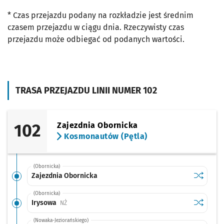
* Czas przejazdu podany na rozkładzie jest średnim
czasem przejazdu w ciągu dnia. Rzeczywisty czas
przejazdu może odbiegać od podanych wartości.
TRASA PRZEJAZDU LINII NUMER 102
102
Zajezdnia Obornicka
Kosmonautów (Pętla)
(Obornicka)
Sprawdź p
Zajezdni
Zajezdnia Obornicka
(Obornicka)
Sprawdź p
Irysowa
Irysowa
Przystanek na życzenie
NŻ
(Nowaka-Jeziorańskiego)