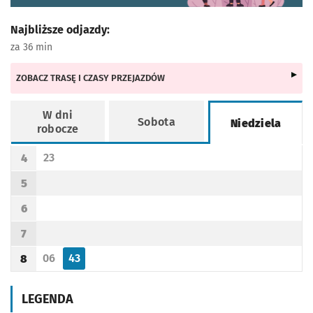
Najbliższe odjazdy:
za 36 min
ZOBACZ TRASĘ I CZASY PRZEJAZDÓW
W dni
Sobota
Niedziela
robocze
Rozkład jazdy -
Niedziela
23
4
Odjazd
minut po godzinie 4
Godzina odjazdu
5
Godzina odjazdu
6
Godzina odjazdu
7
Godzina odjazdu
06
43
8
Odjazd
minut po godzinie 8
Odjazd
minut po godzinie 8
Godzina odjazdu
LEGENDA