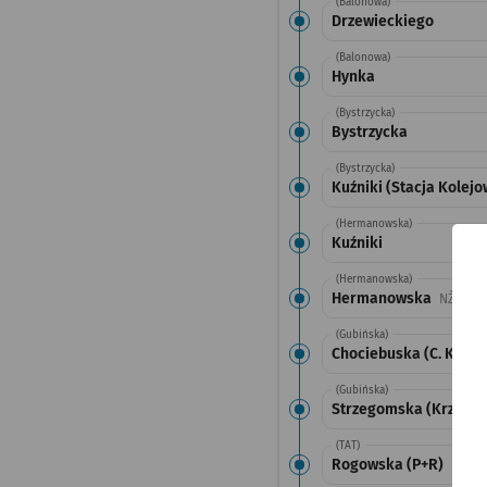
(Balonowa)
Drzewieckiego
(Balonowa)
Hynka
(Bystrzycka)
Bystrzycka
(Bystrzycka)
Kuźniki (Stacja Kolejo
(Hermanowska)
Kuźniki
(Hermanowska)
Hermanowska
Przys
NŻ
(Gubińska)
Chociebuska (C. K. No
(Gubińska)
Strzegomska (Krzyżów
(TAT)
Rogowska (P+R)