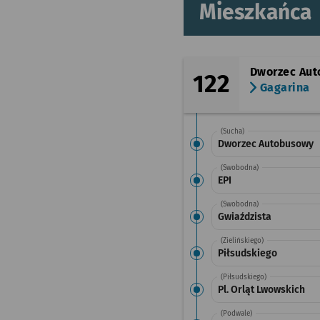
Mieszkańca
Dworzec Au
122
Gagarina
(Sucha)
Dworzec Autobusowy
(Swobodna)
EPI
(Swobodna)
Gwiaździsta
(Zielińskiego)
Piłsudskiego
(Piłsudskiego)
Pl. Orląt Lwowskich
(Podwale)