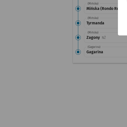
(Mińska)
Mińska (Rondo Rotm. P
(Mińska)
Tyrmanda
(Mińska)
Zagony
Przystanek na
NŻ
(Gagarina)
Gagarina