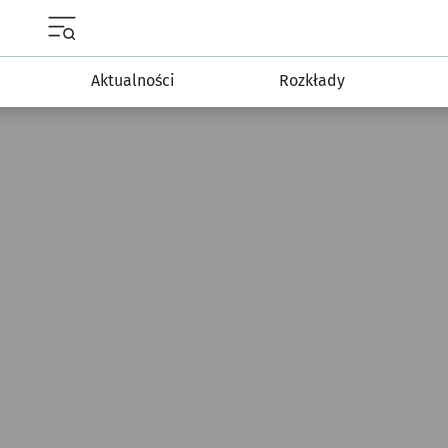
Menu główne portalu wroclaw.pl
Aktualności
Rozkłady