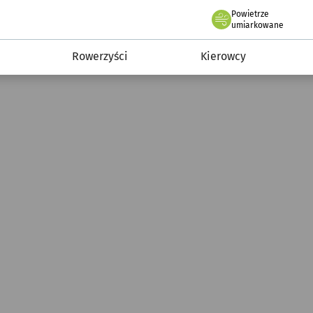
Powietrze
we Wrocławiu
munikacja
umiarkowane
Rowerzyści
Kierowcy