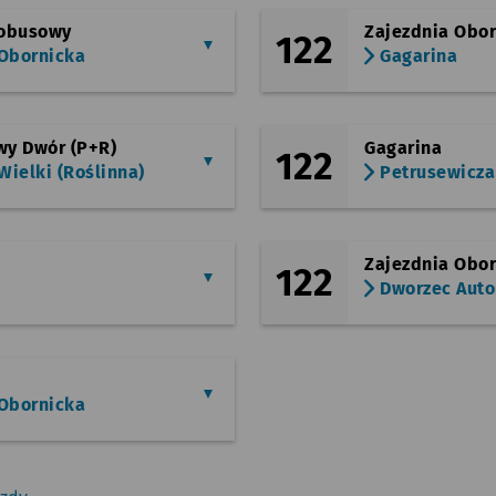
tobusowy
Zajezdnia Obo
122
 Obornicka
Gagarina
y Dwór (P+R)
Gagarina
122
ielki (Roślinna)
Petrusewicza
Zajezdnia Obo
122
Dworzec Aut
 Obornicka