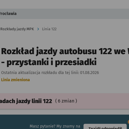
Wrocławia
Rozkłady jazdy MPK
Linia 122
Rozkład jazdy autobusu 122 we
- przystanki i przesiadki
Ostatnia aktualizacja rozkładu dla tej linii:
01.08.2026
Linia zmieniona
ładach
jazdy
linii 122
( 6 zmian )
Masz pytanie? My znamy na
- ot
Znajdź odpowiedź!