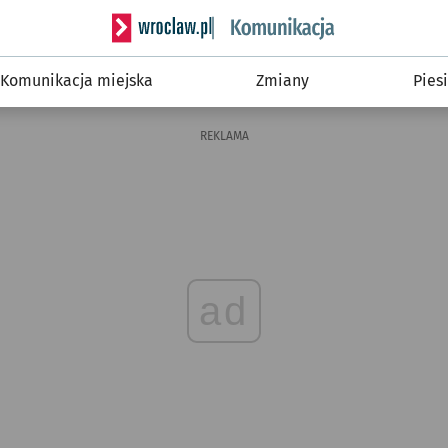
Serwis informacyjny wroclaw.pl podserwis: Ko
Komunikacja miejska
Zmiany
Piesi
REKLAMA
ad