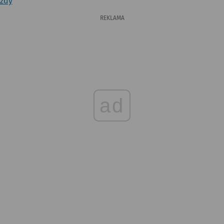
azdy
REKLAMA
ad