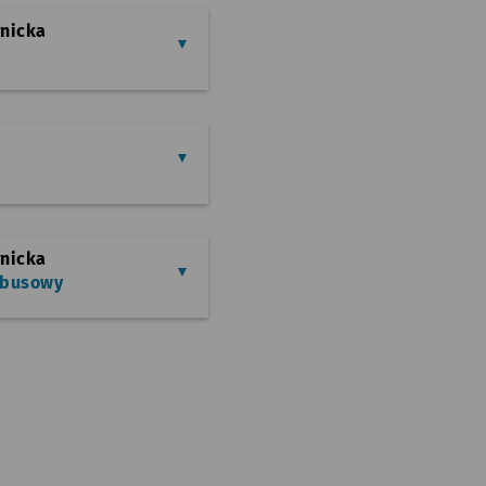
rnicka
rnicka
obusowy