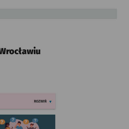
 Wrocławiu
ROZWIŃ
INFORMACJE O ZMIANACH W ROZKŁADACH JAZDY LINII
worzy się w nowej karcie