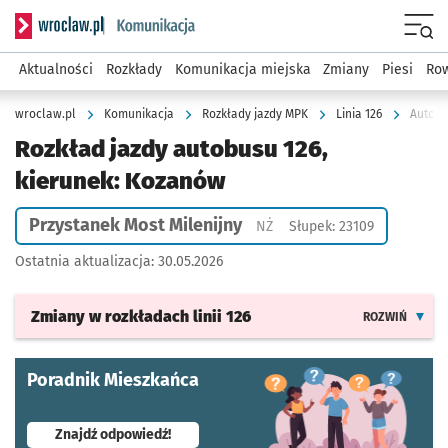
Serwis informacyjny wroclaw.pl podserwis: Komunikacja
Menu
Aktualności
Rozkłady
Komunikacja miejska
Zmiany
Piesi
Row
wroclaw.pl
Komunikacja
Rozkłady jazdy MPK
Linia 126
Autobu
Rozkład jazdy autobusu 126,
kierunek: Kozanów
Przystanek Most Milenijny
Przystanek na życzenie
NŻ
Słupek: 23109
Ostatnia aktualizacja:
30.05.2026
Zmiany w rozkładach
linii 126
ROZWIŃ
Poradnik Mieszkańca
- otworzy się w nowej karcie
Znajdź odpowiedź!