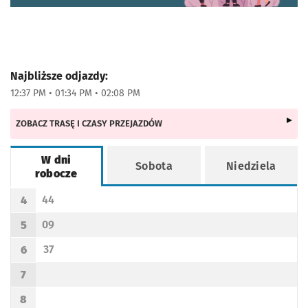
Najbliższe odjazdy:
12:37 PM • 01:34 PM • 02:08 PM
ZOBACZ TRASĘ I CZASY PRZEJAZDÓW
W dni
Sobota
Niedziela
robocze
Rozkład jazdy -
W dni robocze
44
4
Odjazd
minut po godzinie 4
Godzina odjazdu
09
5
Odjazd
minut po godzinie 5
Godzina odjazdu
37
6
Odjazd
minut po godzinie 6
Godzina odjazdu
7
Godzina odjazdu
8
Godzina odjazdu