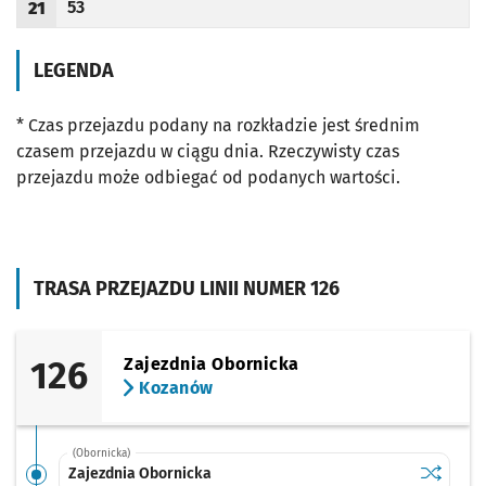
53
21
Odjazd
minut po godzinie 21
Godzina odjazdu
LEGENDA
* Czas przejazdu podany na rozkładzie jest średnim
czasem przejazdu w ciągu dnia. Rzeczywisty czas
przejazdu może odbiegać od podanych wartości.
TRASA PRZEJAZDU LINII NUMER 126
126
Zajezdnia Obornicka
Kozanów
(Obornicka)
Sprawdź p
Zajezdni
Zajezdnia Obornicka