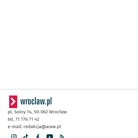
pl. Solny 14,
50-062
Wrocław
tel. 71 776 71 42
e-mail:
redakcja@araw.pl