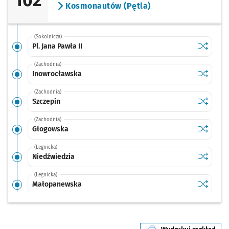
102
Kosmonautów (Pętla)
(Sokolnicza)
Sprawdź p
Pl. Jana P
Pl. Jana Pawła II
(Zachodnia)
Sprawdź p
Inowrocł
Inowrocławska
(Zachodnia)
Sprawdź p
Szczepin
Szczepin
(Zachodnia)
Sprawdź p
Głogows
Głogowska
(Legnicka)
Sprawdź p
Niedźwie
Niedźwiedzia
(Legnicka)
Sprawdź p
Małopan
Małopanewska
(Legnicka)
Sprawdź p
Kwiska
Kwiska