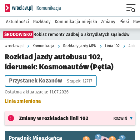
Serwis informacyjny wroclaw.pl podserwis: Komunikacja
Menu
Aktualności
Rozkłady
Komunikacja miejska
Zmiany
Piesi
Row
ŚRODOWISKO
Robisz remont? Zadbaj o skrzydlatych sąsiadów
wroclaw.pl
Komunikacja
Rozkłady jazdy MPK
Linia 102
Autobu
Rozkład jazdy autobusu 102,
kierunek: Kosmonautów (Pętla)
Przystanek Kozanów
Słupek: 12717
Ostatnia aktualizacja:
11.07.2026
Linia zmieniona
Zmiany w rozkładach
linii 102
ROZWIŃ
Poradnik Mieszkańca