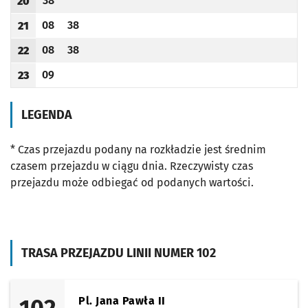
38
20
Odjazd
minut po godzinie 20
Godzina odjazdu
08
38
21
Odjazd
minut po godzinie 21
Odjazd
minut po godzinie 21
Godzina odjazdu
08
38
22
Odjazd
minut po godzinie 22
Odjazd
minut po godzinie 22
Godzina odjazdu
09
23
Odjazd
minut po godzinie 23
Godzina odjazdu
LEGENDA
* Czas przejazdu podany na rozkładzie jest średnim
czasem przejazdu w ciągu dnia. Rzeczywisty czas
przejazdu może odbiegać od podanych wartości.
TRASA PRZEJAZDU LINII NUMER 102
Pl. Jana Pawła II