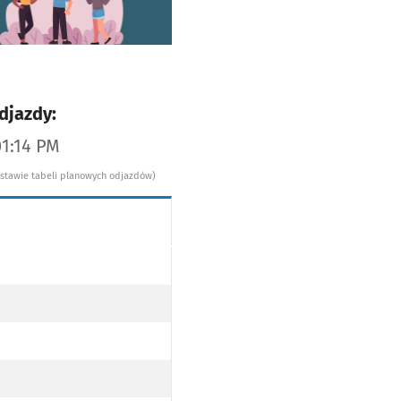
djazdy:
01:14 PM
dstawie tabeli planowych odjazdów)