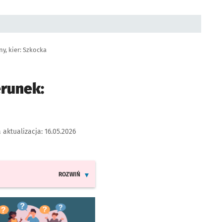
y, kier: Szkocka
erunek:
 aktualizacja:
16.05.2026
ROZWIŃ
INFORMACJE O ZMIANACH W ROZKŁADACH JAZDY LIN
worzy się w nowej karcie