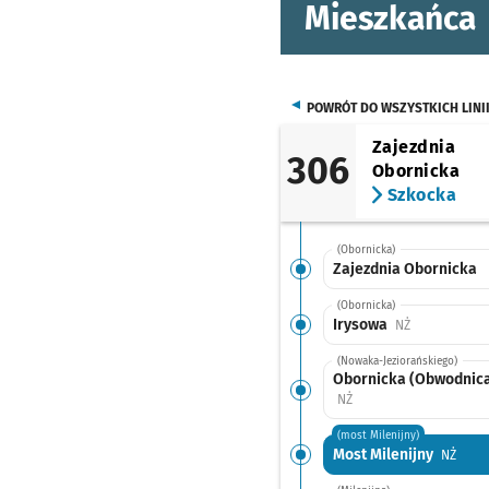
Mieszkańca
POWRÓT DO WSZYSTKICH LINI
Zajezdnia
306
Obornicka
Szkocka
(Obornicka)
Zajezdnia Obornicka
(Obornicka)
Irysowa
Przystanek n
NŻ
(Nowaka-Jeziorańskiego)
Obornicka (Obwodnic
Przystanek na życzenie
NŻ
(most Milenijny)
Most Milenijny
Przys
NŻ