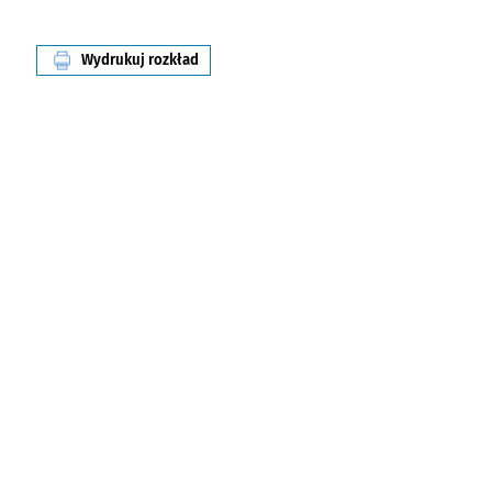
Wydrukuj rozkład
linii nr 306