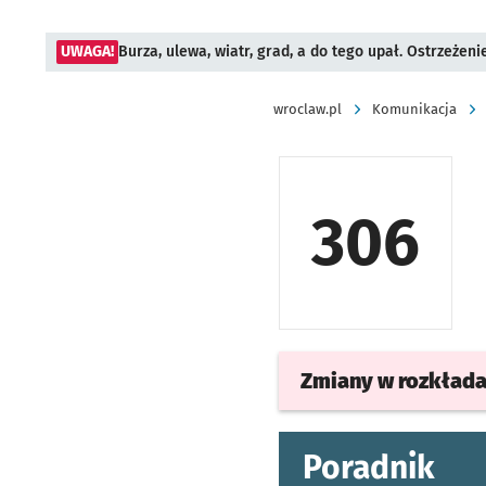
UWAGA!
Burza, ulewa, wiatr, grad, a do tego upał. Ostrzeżen
wroclaw.pl
Komunikacja
306
Zmiany w rozkład
Poradnik