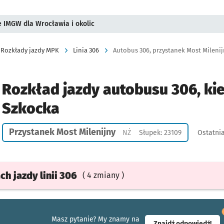
ie IMGW dla Wrocławia i okolic
Rozkłady jazdy MPK
Linia 306
Autobus 306, przystanek Most Milenijn
Rozkład jazdy autobusu 306, ki
Szkocka
Przystanek Most Milenijny
Przystanek na życzenie
NŻ
Słupek: 23109
Ostatnia
ach
jazdy
linii 306
( 4 zmiany )
Masz pytanie? My znamy na
- ot
Znajdź odpowiedź!