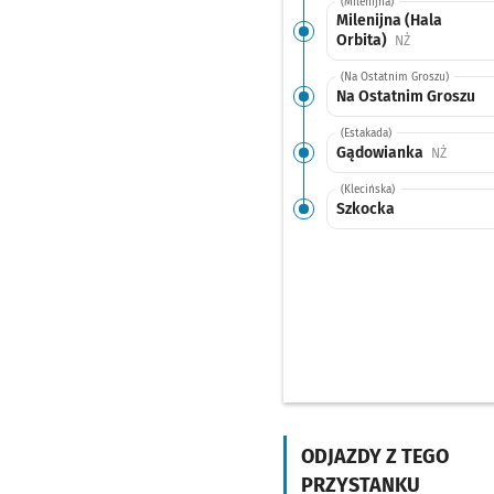
(Milenijna)
Milenijna (Hala
Orbita)
Przystanek na
NŻ
(Na Ostatnim Groszu)
Na Ostatnim Groszu
(Estakada)
Gądowianka
Przysta
NŻ
(Klecińska)
Szkocka
ODJAZDY Z TEGO
PRZYSTANKU