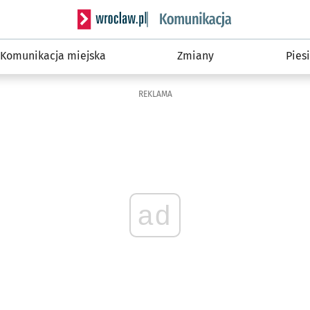
Serwis informacyjny wroclaw.pl podserwis: Ko
Komunikacja miejska
Zmiany
Piesi
REKLAMA
ad