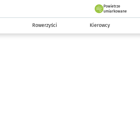
Powietrze
we Wrocławiu
munikacja
umiarkowane
Rowerzyści
Kierowcy