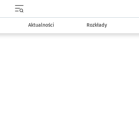
Menu główne portalu wroclaw.pl
Aktualności
Rozkłady