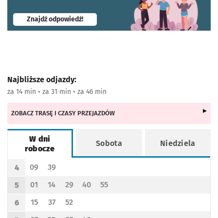
- otworzy się w nowej karcie
Znajdź odpowiedź!
Najbliższe odjazdy:
za 14 min • za 31 min • za 46 min
ZOBACZ TRASĘ I CZASY PRZEJAZDÓW
W dni
Sobota
Niedziela
robocze
Rozkład jazdy -
W dni robocze
09
39
4
Odjazd
minut po godzinie 4
Odjazd
minut po godzinie 4
Godzina odjazdu
01
14
29
40
55
5
Odjazd
minut po godzinie 5
Odjazd
minut po godzinie 5
Odjazd
minut po godzinie 5
Odjazd
minut po godzinie 5
Odjazd
minut po godzinie 5
Godzina odjazdu
15
37
52
6
Odjazd
minut po godzinie 6
Odjazd
minut po godzinie 6
Odjazd
minut po godzinie 6
Godzina odjazdu