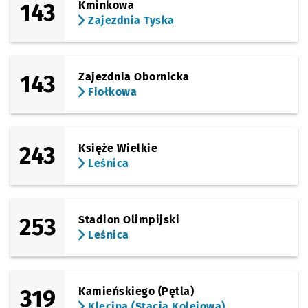
143
Kminkowa
Zajezdnia Tyska
143
Zajezdnia Obornicka
Fiołkowa
243
Księże Wielkie
Leśnica
253
Stadion Olimpijski
Leśnica
319
Kamieńskiego (Pętla)
Klecina (Stacja Kolejowa)