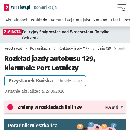
Serwis informacyjny wroclaw.pl podserwis: Komunikacja
Menu
Aktualności
Rozkłady
Komunikacja miejska
Zmiany
Piesi
Row
Z MIASTA
Policyjny śmigłowiec nad Wrocławiem. To tylko
ćwiczenia
wroclaw.pl
Komunikacja
Rozkłady jazdy MPK
Linia 129
Autobus
Rozkład jazdy autobusu 129,
kierunek: Port Lotniczy
Przystanek Kwiska
Słupek: 12303
Ostatnia aktualizacja:
27.06.2026
Zmiany w rozkładach
linii 129
ROZWIŃ
Poradnik Mieszkańca