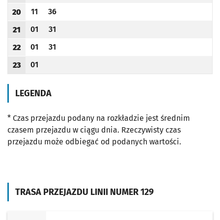
11
36
20
Odjazd
minut po godzinie 20
Odjazd
minut po godzinie 20
Godzina odjazdu
01
31
21
Odjazd
minut po godzinie 21
Odjazd
minut po godzinie 21
Godzina odjazdu
01
31
22
Odjazd
minut po godzinie 22
Odjazd
minut po godzinie 22
Godzina odjazdu
01
23
Odjazd
minut po godzinie 23
Godzina odjazdu
LEGENDA
* Czas przejazdu podany na rozkładzie jest średnim
czasem przejazdu w ciągu dnia. Rzeczywisty czas
przejazdu może odbiegać od podanych wartości.
TRASA PRZEJAZDU LINII NUMER 129