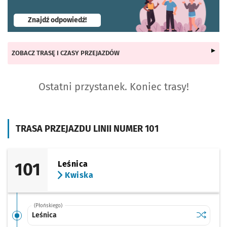
- otworzy się w nowej karcie
Znajdź odpowiedź!
ZOBACZ TRASĘ I CZASY PRZEJAZDÓW
Ostatni przystanek. Koniec trasy!
TRASA PRZEJAZDU LINII NUMER 101
101
Leśnica
Kwiska
(Płońskiego)
Sprawdź p
Leśnica
Leśnica