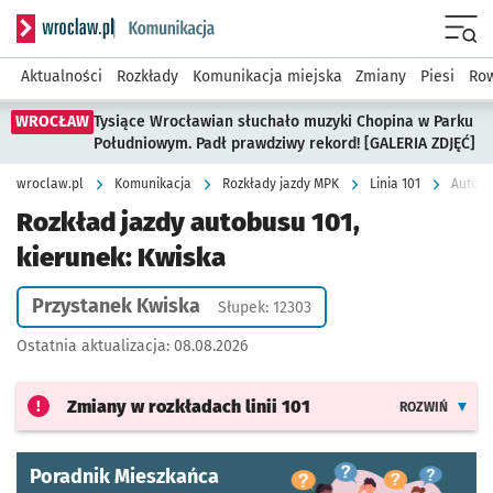
Serwis informacyjny wroclaw.pl podserwis: Komunikacja
Menu
Aktualności
Rozkłady
Komunikacja miejska
Zmiany
Piesi
Row
WROCŁAW
Tysiące Wrocławian słuchało muzyki Chopina w Parku
Południowym. Padł prawdziwy rekord! [GALERIA ZDJĘĆ]
wroclaw.pl
Komunikacja
Rozkłady jazdy MPK
Linia 101
Autobu
Rozkład jazdy autobusu 101,
kierunek: Kwiska
Przystanek Kwiska
Słupek: 12303
Ostatnia aktualizacja:
08.08.2026
Zmiany w rozkładach
linii 101
ROZWIŃ
Poradnik Mieszkańca