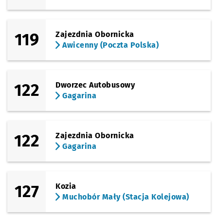
(Wejherowska)
Sprawdź p
Wejherow
Wejherowska (Hala Orbita)
119
Zajezdnia Obornicka
(Legnicka)
Sprawdź p
Kwiska
Kwiska
Awicenny (Poczta Polska)
122
Dworzec Autobusowy
Gagarina
122
Zajezdnia Obornicka
Gagarina
127
Kozia
Muchobór Mały (Stacja Kolejowa)