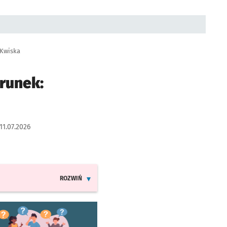
 Kwiska
runek:
11.07.2026
ROZWIŃ
INFORMACJE O ZMIANACH W ROZKŁADACH JAZDY LINI
worzy się w nowej karcie