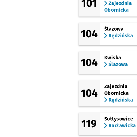
101
Zajezdnia
Rędzińska (Cmentarz)
Obornicka
(Maślicka)
Maślicka (Osiedle)
Ślazowa
104
(Pilczycka)
Tarczyński Arena
Rędzińska
(Królewiecka)
(Pilczycka)
Dworska
Kwiska
104
Ślazowa
(Gwarecka)
Górnicza
(Dokerska)
Zajezdnia
Kozanów (Dokerska)
104
Obornicka
(Kozanowska)
Rędzińska
Kozanów
(Kozanowska)
Dzielna
Sołtysowice
119
Racławicka
(Kozanowska)
Wiślańska