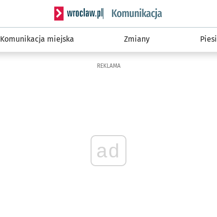
Serwis informacyjny wroclaw.pl podserwis: Ko
Komunikacja miejska
Zmiany
Piesi
REKLAMA
ad