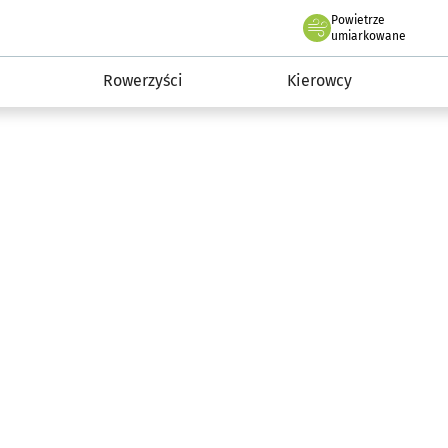
Powietrze
we Wrocławiu
munikacja
umiarkowane
Rowerzyści
Kierowcy