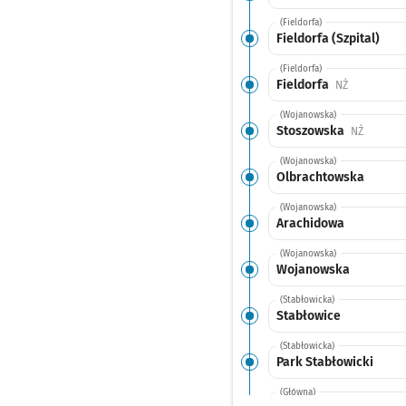
(Fieldorfa)
Fieldorfa (Szpital)
(Fieldorfa)
Fieldorfa
Przystanek 
NŻ
(Wojanowska)
Stoszowska
Przystan
NŻ
(Wojanowska)
Olbrachtowska
(Wojanowska)
Arachidowa
(Wojanowska)
Wojanowska
(Stabłowicka)
Stabłowice
(Stabłowicka)
Park Stabłowicki
(Główna)