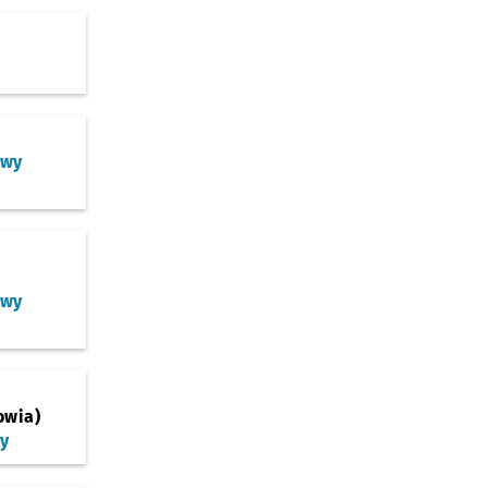
owy
owy
owia)
zy