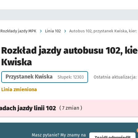
Rozkłady jazdy MPK
Linia 102
Autobus 102, przystanek Kwiska, kier:
Rozkład jazdy autobusu 102, kie
Kwiska
Przystanek Kwiska
Słupek: 12303
Ostatnia aktualizacja:
Linia zmieniona
ładach
jazdy
linii 102
( 7 zmian )
Masz pytanie? My znamy na
- ot
Znajdź odpowiedź!