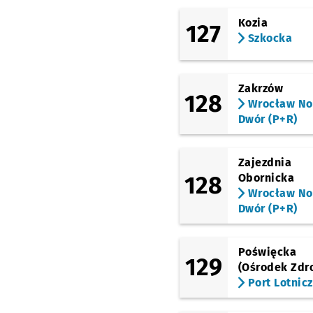
Kozia
127
Szkocka
Zakrzów
128
Wrocław N
Dwór (P+R)
Zajezdnia
128
Obornicka
Wrocław N
Dwór (P+R)
Poświęcka
129
(Ośrodek Zdr
Port Lotnic