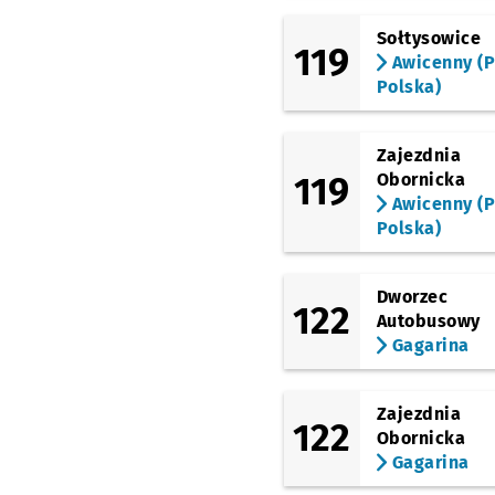
(Kozanowska)
Sołtysowice
Kolista
119
Awicenny (P
(Wejherowska)
Polska)
Wejherowska (Hala
Orbita)
Zajezdnia
(Legnicka)
Kwiska
119
Obornicka
Awicenny (P
Polska)
Dworzec
122
Autobusowy
Gagarina
Zajezdnia
122
Obornicka
Gagarina