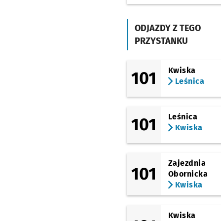
Główna
(Główna)
Wełniana
ODJAZDY Z TEGO
PRZYSTANKU
(Główna)
Chwałkowska
(Maślicka)
Kwiska
101
Jędrzejowska
Przyst
NŻ
Leśnica
(Maślicka)
Brodzka
Leśnica
101
(Maślicka)
Kozia
Kwiska
(Maślicka)
Północna
Zajezdnia
101
(Maślicka)
Obornicka
Maślicka (Staw)
Prz
NŻ
Kwiska
(Maślicka)
Maślice Małe (Brodnic
Kwiska
(Maślicka)