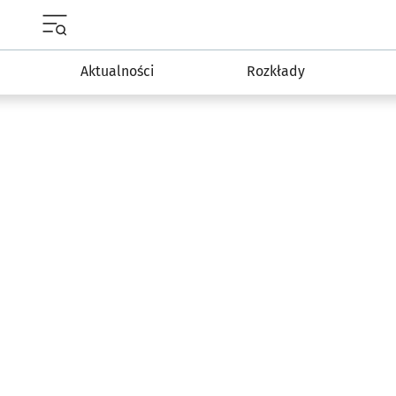
Menu główne portalu wroclaw.pl
Aktualności
Rozkłady