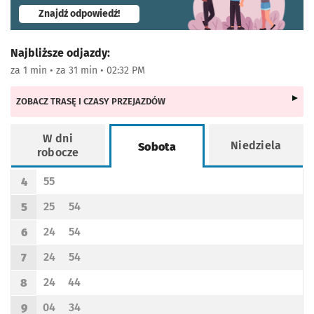
- otworzy się w nowej karcie
Znajdź odpowiedź!
Najbliższe odjazdy:
za 1 min • za 31 min • 02:32 PM
ZOBACZ TRASĘ I CZASY PRZEJAZDÓW
W dni
Niedziela
Sobota
robocze
Rozkład jazdy -
Sobota
55
4
Odjazd
minut po godzinie 4
Godzina odjazdu
25
54
5
Odjazd
minut po godzinie 5
Odjazd
minut po godzinie 5
Godzina odjazdu
24
54
6
Odjazd
minut po godzinie 6
Odjazd
minut po godzinie 6
Godzina odjazdu
24
54
7
Odjazd
minut po godzinie 7
Odjazd
minut po godzinie 7
Godzina odjazdu
24
44
8
Odjazd
minut po godzinie 8
Odjazd
minut po godzinie 8
Godzina odjazdu
04
34
9