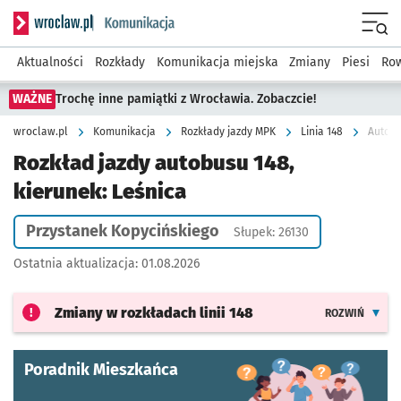
Serwis informacyjny wroclaw.pl podserwis: Komunikacja
Menu
Aktualności
Rozkłady
Komunikacja miejska
Zmiany
Piesi
Row
WAŻNE
Trochę inne pamiątki z Wrocławia. Zobaczcie!
wroclaw.pl
Komunikacja
Rozkłady jazdy MPK
Linia 148
Autobu
Rozkład jazdy autobusu 148,
kierunek: Leśnica
Przystanek Kopycińskiego
Słupek: 26130
Ostatnia aktualizacja:
01.08.2026
Zmiany w rozkładach
linii 148
ROZWIŃ
Poradnik Mieszkańca