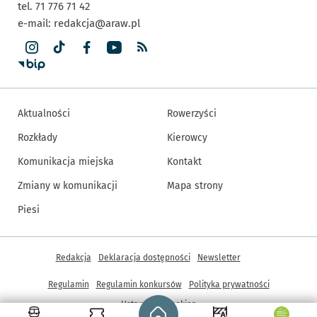
tel. 71 776 71 42
e-mail:
redakcja@araw.pl
Aktualności
Rowerzyści
Rozkłady
Kierowcy
Komunikacja miejska
Kontakt
Zmiany w komunikacji
Mapa strony
Piesi
Inne informacje
Redakcja
Deklaracja dostępności
Newsletter
Regulamin
Regulamin konkursów
Polityka prywatności
Strona główna - wroclaw.pl
Ustawienia cookies