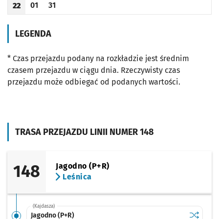
01
31
22
Odjazd
minut po godzinie 22
Odjazd
minut po godzinie 22
Godzina odjazdu
LEGENDA
* Czas przejazdu podany na rozkładzie jest średnim
czasem przejazdu w ciągu dnia. Rzeczywisty czas
przejazdu może odbiegać od podanych wartości.
TRASA PRZEJAZDU LINII NUMER 148
148
Jagodno (P+R)
Leśnica
(Kajdasza)
Sprawdź p
Jagodno 
Jagodno (P+R)