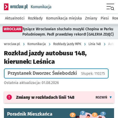
Serwis informacyjny wroclaw.pl podserwis: Komunikacja
Menu
Aktualności
Rozkłady
Komunikacja miejska
Zmiany
Piesi
Row
WROCŁAW
Tysiące Wrocławian słuchało muzyki Chopina w Parku
Południowym. Padł prawdziwy rekord! [GALERIA ZDJĘĆ}
wroclaw.pl
Komunikacja
Rozkłady jazdy MPK
Linia 148
Autobu
Rozkład jazdy autobusu 148,
kierunek: Leśnica
Przystanek Dworzec Świebodzki
Słupek: 110275
Ostatnia aktualizacja:
01.08.2026
Zmiany w rozkładach
linii 148
ROZWIŃ
Poradnik Mieszkańca