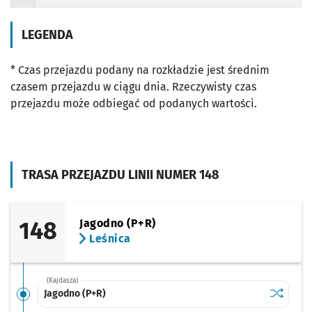
Odjazd
minut po godzinie 22
Odjazd
minut po godzinie 22
Godzina odjazdu
LEGENDA
* Czas przejazdu podany na rozkładzie jest średnim
czasem przejazdu w ciągu dnia. Rzeczywisty czas
przejazdu może odbiegać od podanych wartości.
TRASA PRZEJAZDU LINII NUMER 148
148
Jagodno (P+R)
Leśnica
(Kajdasza)
Sprawdź p
Jagodno 
Jagodno (P+R)