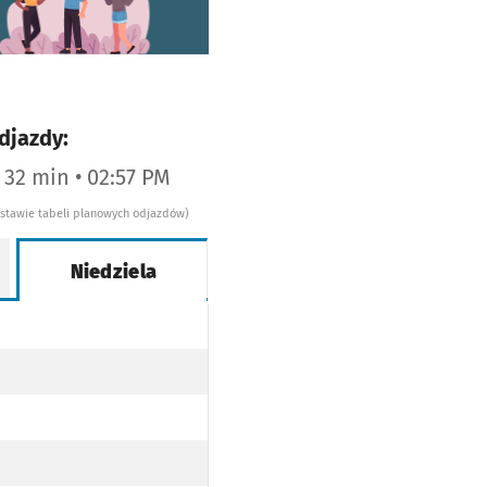
djazdy:
a 32 min • 02:57 PM
dstawie tabeli planowych odjazdów)
Niedziela