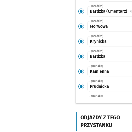
(Bardzka)
Bardzka (Cmentarz)
N
(Bardzka)
Morwowa
(Bardzka)
Krynicka
(Bardzka)
Bardzka
(Hubska)
Kamienna
(Hubska)
Prudnicka
(Hubska)
Hubska (Dawida)
(Sucha)
Dworzec Autobusowy
ODJAZDY Z TEGO
PRZYSTANKU
(Swobodna)
EPI