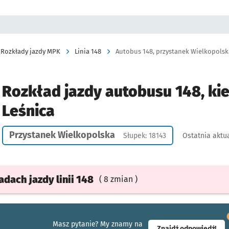
Rozkłady jazdy MPK
Linia 148
Autobus 148, przystanek Wielkopolska
Rozkład jazdy autobusu 148, ki
Leśnica
Przystanek Wielkopolska
Słupek: 18143
Ostatnia aktua
ładach
jazdy
linii 148
( 8 zmian )
Masz pytanie? My znamy na
- ot
Znajdź odpowiedź!