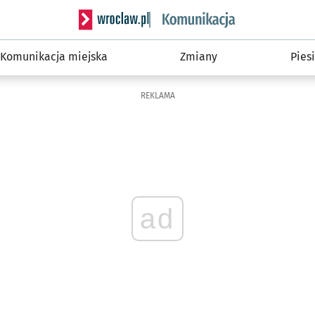
Serwis informacyjny wroclaw.pl podserwis: Ko
Komunikacja miejska
Zmiany
Piesi
REKLAMA
ad