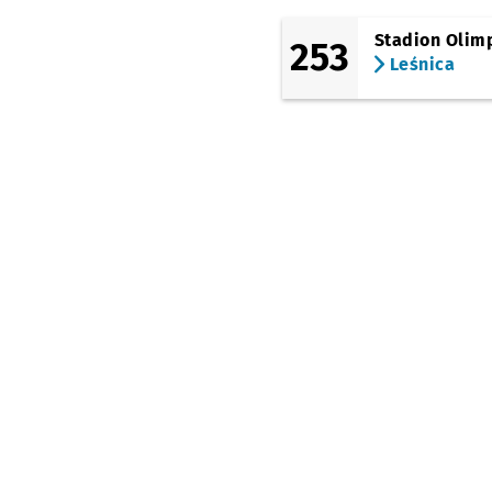
(Swobodna)
Stadion Olimp
253
Gwiaździsta
Leśnica
(Zielińskiego)
Piłsudskiego
(Podwale)
Pl. Orląt Lwowskich
(TAT)
Dworzec Świebodzki
(TAT)
Smolecka
(TAT)
Śrubowa
(TAT)
Wrocławski Park
Przemysłowy
(TAT)
Park Biznesu