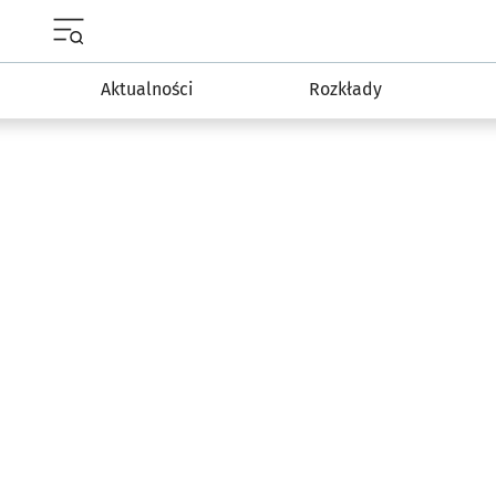
Menu główne portalu wroclaw.pl
Aktualności
Rozkłady