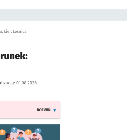
, kier: Leśnica
erunek:
lizacja:
01.08.2026
ROZWIŃ
INFORMACJE O ZMIANACH W ROZKŁADACH JAZDY LIN
worzy się w nowej karcie