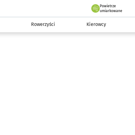
Powietrze
we Wrocławiu
munikacja
umiarkowane
Rowerzyści
Kierowcy