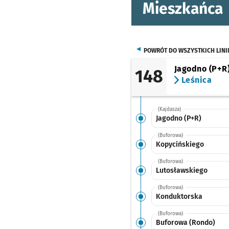
Mieszkańca
POWRÓT DO WSZYSTKICH LINI
Jagodno (P+R
148
Leśnica
(Kajdasza)
Jagodno (P+R)
(Buforowa)
Kopycińskiego
(Buforowa)
Lutosławskiego
(Buforowa)
Konduktorska
(Buforowa)
Buforowa (Rondo)