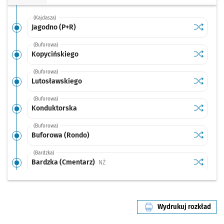
(Kajdasza)
Sprawdź p
Jagodno 
Jagodno (P+R)
(Buforowa)
Sprawdź p
Kopycińs
Kopycińskiego
(Buforowa)
Sprawdź p
Lutosław
Lutosławskiego
(Buforowa)
Sprawdź p
Kondukto
Konduktorska
(Buforowa)
Sprawdź p
Buforowa
Buforowa (Rondo)
(Bardzka)
Sprawdź p
Bardzka 
Bardzka (Cmentarz)
Przystanek na życzenie
NŻ
(Bardzka)
Sprawdź p
Morwowa
Morwowa
Wydrukuj rozkład
(Bardzka)
linii nr 148
Sprawdź p
Krynicka
Krynicka