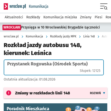
Serwis informacyjny wroclaw.pl podserwis: Komunikacja
Menu
Aktualności
Rozkłady
Komunikacja miejska
Zmiany
Piesi
Row
WROCŁAW
Przysięga w 10 Wrocławskiej Brygadzie Łączności
wroclaw.pl
Komunikacja
Rozkłady jazdy MPK
Linia 148
Autobu
Rozkład jazdy autobusu 148,
kierunek: Leśnica
Przystanek Rogowska (Ośrodek Sportu)
Słupek: 12125
Ostatnia aktualizacja:
01.08.2026
Zmiany w rozkładach
linii 148
ROZWIŃ
Poradnik Mieszkańca