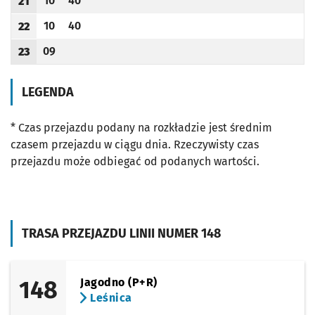
10
40
21
Odjazd
minut po godzinie 21
Odjazd
minut po godzinie 21
Godzina odjazdu
10
40
22
Odjazd
minut po godzinie 22
Odjazd
minut po godzinie 22
Godzina odjazdu
09
23
Odjazd
minut po godzinie 23
Godzina odjazdu
LEGENDA
* Czas przejazdu podany na rozkładzie jest średnim
czasem przejazdu w ciągu dnia. Rzeczywisty czas
przejazdu może odbiegać od podanych wartości.
TRASA PRZEJAZDU LINII NUMER 148
148
Jagodno (P+R)
Leśnica