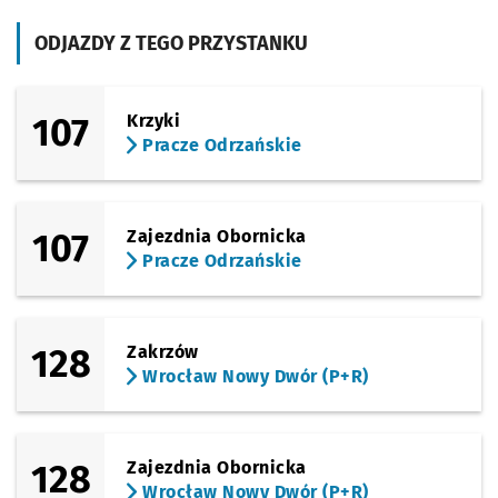
(Bardzka)
ODJAZDY Z TEGO PRZYSTANKU
Sprawdź p
Bardzka
Bardzka
(Hubska)
Sprawdź p
Kamienn
Kamienna
107
Krzyki
Pracze Odrzańskie
(Hubska)
Sprawdź p
Prudnick
Prudnicka
(Hubska)
Sprawdź p
Hubska (
Hubska (Dawida)
107
Zajezdnia Obornicka
Pracze Odrzańskie
(Sucha)
Sprawdź p
Dworzec 
Dworzec Autobusowy
(Swobodna)
Sprawdź p
EPI
EPI
128
Zakrzów
Wrocław Nowy Dwór (P+R)
(Swobodna)
Sprawdź p
Gwiaździ
Gwiaździsta
(Zielińskiego)
Sprawdź p
Piłsudsk
Piłsudskiego
128
Zajezdnia Obornicka
Wrocław Nowy Dwór (P+R)