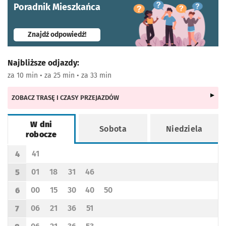
Poradnik Mieszkańca
- otworzy się w nowej karcie
Znajdź odpowiedź!
Najbliższe odjazdy:
za 10 min • za 25 min • za 33 min
ZOBACZ TRASĘ I CZASY PRZEJAZDÓW
W dni
Sobota
Niedziela
robocze
Rozkład jazdy -
W dni robocze
41
4
Odjazd
minut po godzinie 4
Godzina odjazdu
01
18
31
46
5
Odjazd
minut po godzinie 5
Odjazd
minut po godzinie 5
Odjazd
minut po godzinie 5
Odjazd
minut po godzinie 5
Godzina odjazdu
00
15
30
40
50
6
Odjazd
minut po godzinie 6
Odjazd
minut po godzinie 6
Odjazd
minut po godzinie 6
Odjazd
minut po godzinie 6
Odjazd
minut po godzinie 6
Godzina odjazdu
06
21
36
51
7
Odjazd
minut po godzinie 7
Odjazd
minut po godzinie 7
Odjazd
minut po godzinie 7
Odjazd
minut po godzinie 7
Godzina odjazdu