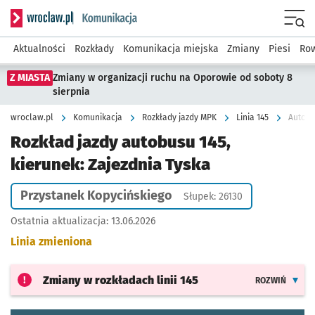
Serwis informacyjny wroclaw.pl podserwis: Komunikacja
Menu
Aktualności
Rozkłady
Komunikacja miejska
Zmiany
Piesi
Row
Z MIASTA
Zmiany w organizacji ruchu na Oporowie od soboty 8
sierpnia
wroclaw.pl
Komunikacja
Rozkłady jazdy MPK
Linia 145
Autobu
Rozkład jazdy autobusu 145,
kierunek: Zajezdnia Tyska
Przystanek Kopycińskiego
Słupek: 26130
Ostatnia aktualizacja:
13.06.2026
Linia zmieniona
Zmiany w rozkładach
linii 145
ROZWIŃ