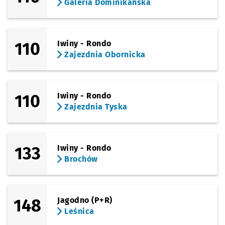
Galeria Dominikańska
(Opolska)
Sprawdź propo
Zagłębiowska
Czas prze
Zagłębiowska
29'
(Opolska)
110
Iwiny - Rondo
Sprawdź propo
Sosnowiecka
Czas prz
Sosnowiecka
31'
Zajezdnia Obornicka
(Opolska)
Sprawdź propo
Brochowska
Czas prz
Brochowska
32'
(Tyska)
110
Iwiny - Rondo
Sprawdź propo
Zajezdnia Tys
Czas prz
Zajezdnia Tyska
35'
Zajezdnia Tyska
133
Iwiny - Rondo
Brochów
148
Jagodno (P+R)
Leśnica