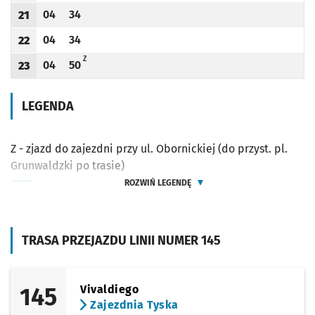
04
34
21
Odjazd
minut po godzinie 21
Odjazd
minut po godzinie 21
Godzina odjazdu
04
34
22
Odjazd
minut po godzinie 22
Odjazd
minut po godzinie 22
Godzina odjazdu
Z - ZJAZD DO ZAJEZDNI PRZY UL. OBORNICKIEJ (DO PRZYST. PL. GRUNWAL
Z
04
50
23
Odjazd
minut po godzinie 23
Odjazd
minut po godzinie 23
Godzina odjazdu
LEGENDA
Z - zjazd do zajezdni przy ul. Obornickiej (do przyst. pl.
Grunwaldzki po trasie)
ROZWIŃ LEGENDĘ
TRASA PRZEJAZDU LINII NUMER 145
145
Vivaldiego
Zajezdnia Tyska