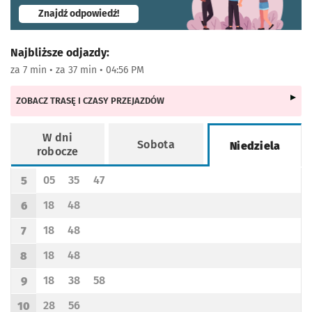
- otworzy się w nowej karcie
Znajdź odpowiedź!
Najbliższe odjazdy:
za 7 min • za 37 min • 04:56 PM
ZOBACZ TRASĘ I CZASY PRZEJAZDÓW
W dni
Sobota
Niedziela
robocze
Rozkład jazdy -
Niedziela
05
35
47
5
Odjazd
minut po godzinie 5
Odjazd
minut po godzinie 5
Odjazd
minut po godzinie 5
Godzina odjazdu
18
48
6
Odjazd
minut po godzinie 6
Odjazd
minut po godzinie 6
Godzina odjazdu
18
48
7
Odjazd
minut po godzinie 7
Odjazd
minut po godzinie 7
Godzina odjazdu
18
48
8
Odjazd
minut po godzinie 8
Odjazd
minut po godzinie 8
Godzina odjazdu
18
38
58
9
Odjazd
minut po godzinie 9
Odjazd
minut po godzinie 9
Odjazd
minut po godzinie 9
Godzina odjazdu
28
56
10