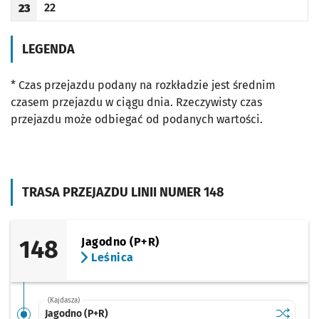
22
23
Odjazd
minut po godzinie 23
Godzina odjazdu
LEGENDA
* Czas przejazdu podany na rozkładzie jest średnim
czasem przejazdu w ciągu dnia. Rzeczywisty czas
przejazdu może odbiegać od podanych wartości.
TRASA PRZEJAZDU LINII NUMER 148
148
Jagodno (P+R)
Leśnica
(Kajdasza)
Sprawdź p
Jagodno 
Jagodno (P+R)