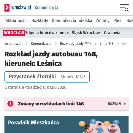
Serwis informacyjny wroclaw.pl podserwis: Komunikacja
Menu
Aktualności
Rozkłady
Komunikacja miejska
Zmiany
Piesi
Row
WROCŁAW
Zdjęcia kibiców z meczu Śląsk Wrocław - Cracovia
wroclaw.pl
Komunikacja
Rozkłady jazdy MPK
Linia 148
Autobu
Rozkład jazdy autobusu 148,
kierunek: Leśnica
Przystanek Złotniki
Słupek: 18145
Ostatnia aktualizacja:
01.08.2026
Zmiany w rozkładach
linii 148
ROZWIŃ
Poradnik Mieszkańca