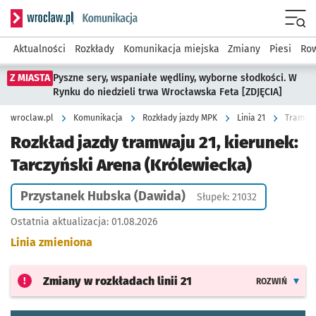
Serwis informacyjny wroclaw.pl podserwis: Komunikacja
Menu
Aktualności
Rozkłady
Komunikacja miejska
Zmiany
Piesi
Row
Z MIASTA
Pyszne sery, wspaniałe wędliny, wyborne słodkości. W
Rynku do niedzieli trwa Wrocławska Feta [ZDJĘCIA]
wroclaw.pl
Komunikacja
Rozkłady jazdy MPK
Linia 21
Tramwaj
Rozkład jazdy tramwaju 21, kierunek:
Tarczyński Arena (Królewiecka)
Przystanek Hubska (Dawida)
Słupek: 21032
Ostatnia aktualizacja:
01.08.2026
Linia zmieniona
Zmiany w rozkładach
linii 21
ROZWIŃ