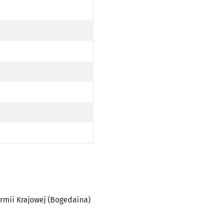
YST. ARMII KRAJOWEJ (BOGEDAINA) PO TRASIE)
 Armii Krajowej (Bogedaina)