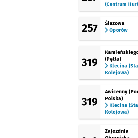
(Centrum Hur
(Kamienna)
Uniwersytet
Ekonomiczny
Ślazowa
257
(Borowska)
Oporów
Śliczna
(Borowska)
ROD Bajki
Kamieńskieg
319
(Pętla)
(Borowska)
Działkowa
Klecina (Sta
Kolejowa)
(Świeradowska)
Gaj
Awicenny (Po
(Świeradowska)
Świeradowska
319
Polska)
Klecina (Sta
(Morwowa)
Kolejowa)
Morwowa
Przystanek
NŻ
(Gazowa)
Złotostocka
Przystan
NŻ
Zajezdnia
Obornicka