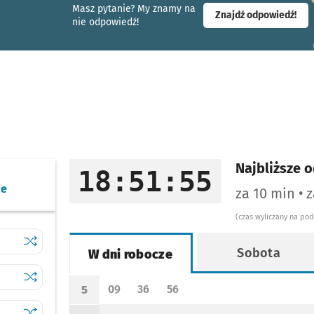
Masz pytanie? My znamy na
- ot
Znajdź odpowiedź!
nie odpowiedź!
I
Najbliższe o
18:51:56
ce
za 10 min • 
(czas wyliczany na po
Sprawdź proponowane przesiadki na inne linie
Kminkowa
Sobota
W dni robocze
Sprawdź proponowane przesiadki na inne linie
Kaparowa
Rozkład jazdy -
W dni robocze
09
36
56
5
Odjazd
minut po godzinie 5
Odjazd
minut po godzinie 5
Odjazd
minut po godzinie 5
Godzina odjazdu
Sprawdź proponowane przesiadki na inne linie
Waniliowa