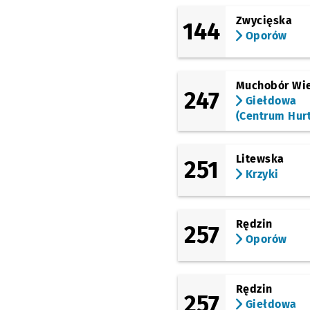
(Aleja Piastów)
Zwycięska
Stanki
144
Oporów
(Aleja Piastów)
Bukowskiego
Przyst
NŻ
(Racławicka)
Muchobór Wie
Racławicka
247
Giełdowa
(Centrum Hur
(Racławicka)
Rymarska
(Racławicka)
Litewska
251
Modlińska
Krzyki
(Gajowicka)
Gajowicka (Szkoła)
(Hallera)
Rędzin
257
Gajowicka
Oporów
(Powstańców Śląskich)
Hallera
Rędzin
(Kamienna)
257
Giełdowa
Drukarska