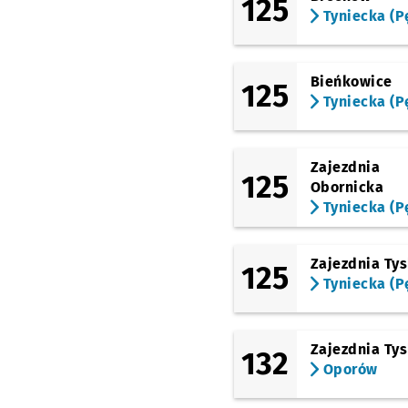
125
Technologiczny
Tyniecka (P
(Klecińska)
ROD Oświata
Przysta
NŻ
Bieńkowice
(Grabiszyńska)
125
FAT
Tyniecka (P
(Grabiszyńska)
Grabiszyńska (Cmenta
Zajezdnia
(Grabiszyńska)
125
Obornicka
Grabiszyńska (Cmenta
II)
Przystanek na życze
NŻ
Tyniecka (P
(Grabiszyńska)
Oporów
Przystanek n
NŻ
Zajezdnia Ty
125
Tyniecka (P
(Solskiego)
Solskiego
(Aleja Piastów)
Wiejska
Zajezdnia Ty
132
Oporów
(Aleja Piastów)
Kadłubka