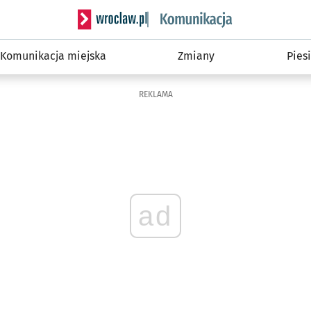
Serwis informacyjny wroclaw.pl podserwis: Ko
Komunikacja miejska
Zmiany
Piesi
REKLAMA
ad