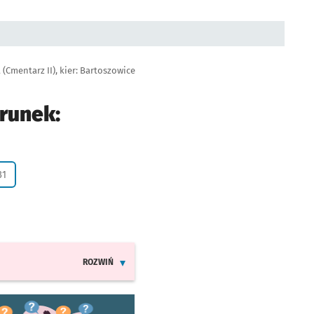
(Cmentarz II), kier: Bartoszowice
runek:
 życzenie
31
ROZWIŃ
INFORMACJE O ZMIANACH W ROZKŁADACH JAZDY LINI