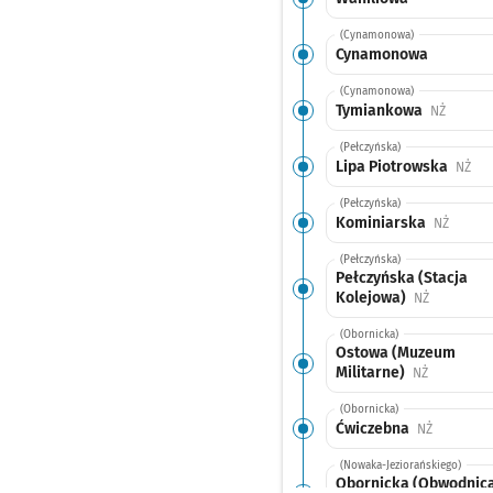
(Cynamonowa)
Cynamonowa
(Cynamonowa)
Tymiankowa
Przysta
NŻ
(Pełczyńska)
Lipa Piotrowska
Prz
NŻ
(Pełczyńska)
Kominiarska
Przysta
NŻ
(Pełczyńska)
Pełczyńska (Stacja
Kolejowa)
Przystanek
NŻ
(Obornicka)
Ostowa (Muzeum
Militarne)
Przystanek
NŻ
(Obornicka)
Ćwiczebna
Przystane
NŻ
(Nowaka-Jeziorańskiego)
Obornicka (Obwodnic