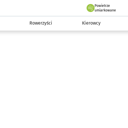
Powietrze
we Wrocławiu
munikacja
umiarkowane
Rowerzyści
Kierowcy