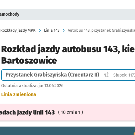
 samochody
Rozkłady jazdy MPK
Linia 143
Autobus 143, przystanek Grabiszyńska 
Rozkład jazdy autobusu 143, kie
Bartoszowice
Przystanek Grabiszyńska (Cmentarz II)
Przystanek na
NŻ
Słupek: 117
Ostatnia aktualizacja:
13.06.2026
Linia zmieniona
ładach
jazdy
linii 143
( 10 zmian )