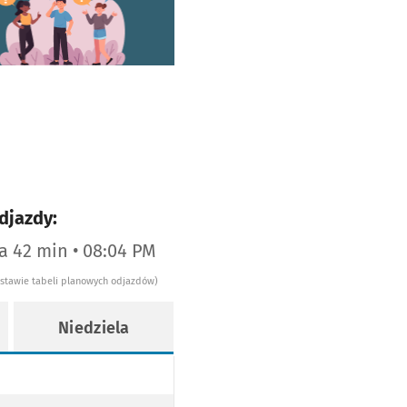
worzy się w nowej karcie
djazdy:
za 42 min • 08:04 PM
dstawie tabeli planowych odjazdów)
Niedziela