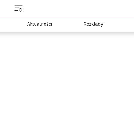
Menu główne portalu wroclaw.pl
Aktualności
Rozkłady