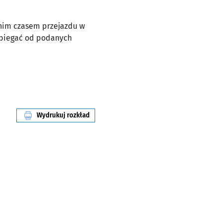
dnim czasem przejazdu w
dbiegać od podanych
Wydrukuj rozkład
linii nr 143