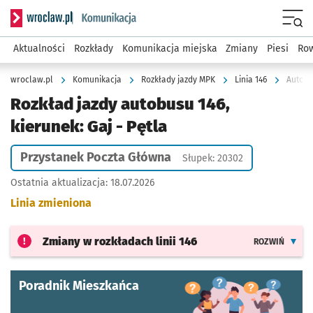
Serwis informacyjny wroclaw.pl podserwis: Komunikacja
Menu
Aktualności
Rozkłady
Komunikacja miejska
Zmiany
Piesi
Row
wroclaw.pl
Komunikacja
Rozkłady jazdy MPK
Linia 146
Autobu
Rozkład jazdy autobusu 146,
kierunek: Gaj - Pętla
Przystanek Poczta Główna
Słupek: 20302
Ostatnia aktualizacja:
18.07.2026
Linia zmieniona
Zmiany w rozkładach
linii 146
ROZWIŃ
Poradnik Mieszkańca