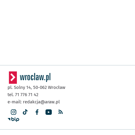
pl. Solny 14,
50-062
Wrocław
tel. 71 776 71 42
e-mail:
redakcja@araw.pl