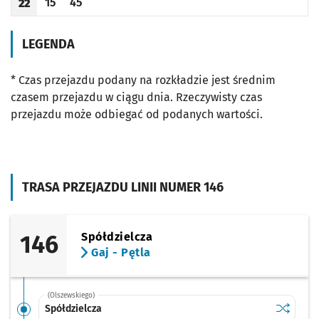
15
45
22
Odjazd
minut po godzinie 22
Odjazd
minut po godzinie 22
Godzina odjazdu
LEGENDA
* Czas przejazdu podany na rozkładzie jest średnim
czasem przejazdu w ciągu dnia. Rzeczywisty czas
przejazdu może odbiegać od podanych wartości.
TRASA PRZEJAZDU LINII NUMER 146
146
Spółdzielcza
Gaj - Pętla
(Olszewskiego)
Sprawdź p
Spółdziel
Spółdzielcza