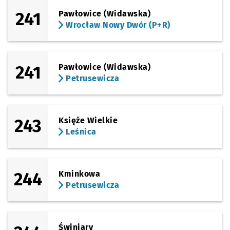
241
Pawłowice (Widawska)
Wrocław Nowy Dwór (P+R)
241
Pawłowice (Widawska)
Petrusewicza
243
Księże Wielkie
Leśnica
244
Kminkowa
Petrusewicza
Świniary