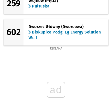
259
Wojnów (Pętla)
Pułtuska
Dworzec Główny (Dworcowa)
602
Biskupice Podg. Lg Energy Solution
Wr. I
REKLAMA
ad