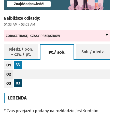
- otworzy się w nowej karcie
Znajdź odpowiedź!
Najbliższe odjazdy:
01:33 AM • 03:03 AM
ZOBACZ TRASĘ I CZASY PRZEJAZDÓW
Niedz./ pon.
Sob./ niedz.
Pt./ sob.
– czw./ pt.
Rozkład jazdy -
Pt./ sob.
33
01
Odjazd
minut po godzinie 01
Godzina odjazdu
02
Godzina odjazdu
03
03
Odjazd
minut po godzinie 03
Godzina odjazdu
LEGENDA
* Czas przejazdu podany na rozkładzie jest średnim