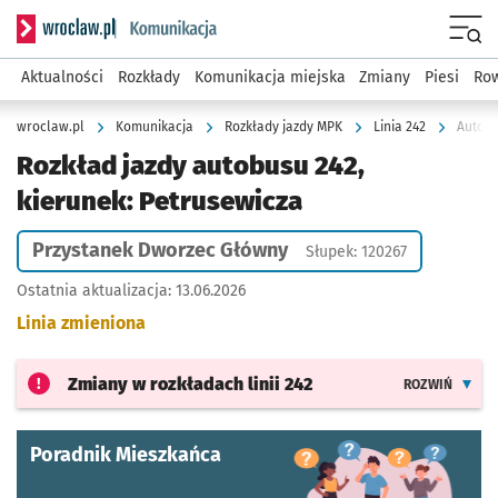
Serwis informacyjny wroclaw.pl podserwis: Komunikacja
Menu
Aktualności
Rozkłady
Komunikacja miejska
Zmiany
Piesi
Row
wroclaw.pl
Komunikacja
Rozkłady jazdy MPK
Linia 242
Autobu
Rozkład jazdy autobusu 242,
kierunek: Petrusewicza
Przystanek Dworzec Główny
Słupek: 120267
Ostatnia aktualizacja:
13.06.2026
Linia zmieniona
Zmiany w rozkładach
linii 242
ROZWIŃ
Poradnik Mieszkańca