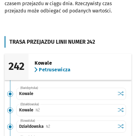
czasem przejazdu w ciągu dnia. Rzeczywisty czas
przejazdu może odbiegać od podanych wartości.
TRASA PRZEJAZDU LINII NUMER 242
242
Kowale
Petrusewicza
(Kwidzyńska)
Sprawdź p
Kowale
Kowale
(Działdowska)
Sprawdź p
Kowale
Kowale
Przystanek na życzenie
NŻ
(Kowalska)
Sprawdź p
Działdow
Działdowska
Przystanek na życzenie
NŻ