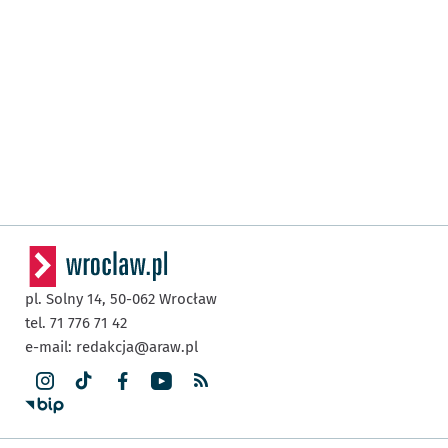
pl. Solny 14,
50-062
Wrocław
tel. 71 776 71 42
e-mail:
redakcja@araw.pl