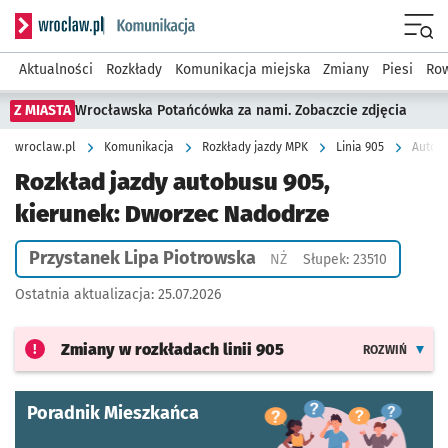
Serwis informacyjny wroclaw.pl podserwis: Komunikacja
Menu
Aktualności
Rozkłady
Komunikacja miejska
Zmiany
Piesi
Row
Z MIASTA
Wrocławska Potańcówka za nami. Zobaczcie zdjęcia
wroclaw.pl
Komunikacja
Rozkłady jazdy MPK
Linia 905
Autobu
Rozkład jazdy autobusu 905,
kierunek: Dworzec Nadodrze
Przystanek Lipa Piotrowska
Przystanek na życzenie
NŻ
Słupek: 23510
Ostatnia aktualizacja:
25.07.2026
Zmiany w rozkładach
linii 905
ROZWIŃ
Poradnik Mieszkańca