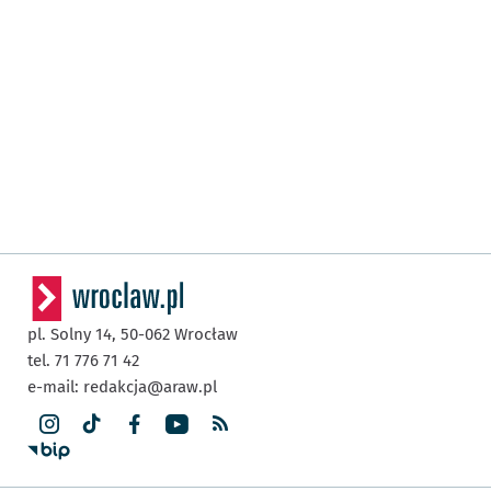
pl. Solny 14,
50-062
Wrocław
tel. 71 776 71 42
e-mail:
redakcja@araw.pl