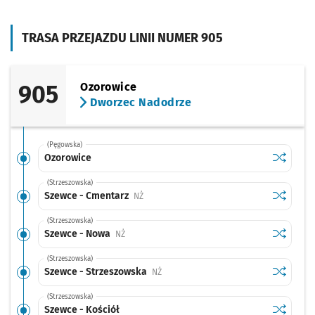
TRASA PRZEJAZDU LINII NUMER 905
905
Ozorowice
Dworzec Nadodrze
(Pęgowska)
Sprawdź p
Ozorowic
Ozorowice
(Strzeszowska)
Sprawdź p
Szewce -
Szewce - Cmentarz
Przystanek na życzenie
NŻ
(Strzeszowska)
Sprawdź p
Szewce -
Szewce - Nowa
Przystanek na życzenie
NŻ
(Strzeszowska)
Sprawdź p
Szewce -
Szewce - Strzeszowska
Przystanek na życzenie
NŻ
(Strzeszowska)
Sprawdź p
Szewce - 
Szewce - Kościół