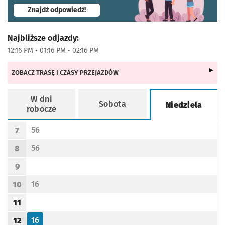
- otworzy się w nowej karcie
Znajdź odpowiedź!
Najbliższe odjazdy:
12:16 PM • 01:16 PM • 02:16 PM
ZOBACZ TRASĘ I CZASY PRZEJAZDÓW
W dni
Sobota
Niedziela
robocze
Rozkład jazdy -
Niedziela
56
7
Odjazd
minut po godzinie 7
Godzina odjazdu
56
8
Odjazd
minut po godzinie 8
Godzina odjazdu
9
Godzina odjazdu
16
10
Odjazd
minut po godzinie 10
Godzina odjazdu
11
Godzina odjazdu
16
12