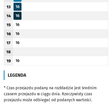
Odjazd
minut po godzinie 12
Godzina odjazdu
16
13
Odjazd
minut po godzinie 13
Godzina odjazdu
16
14
Odjazd
minut po godzinie 14
Godzina odjazdu
16
15
Odjazd
minut po godzinie 15
Godzina odjazdu
16
16
Odjazd
minut po godzinie 16
Godzina odjazdu
16
17
Odjazd
minut po godzinie 17
Godzina odjazdu
18
Godzina odjazdu
16
19
Odjazd
minut po godzinie 19
Godzina odjazdu
LEGENDA
* Czas przejazdu podany na rozkładzie jest średnim
czasem przejazdu w ciągu dnia. Rzeczywisty czas
przejazdu może odbiegać od podanych wartości.