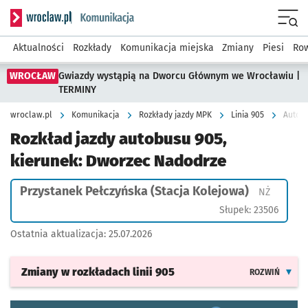
Serwis informacyjny wroclaw.pl podserwis: Komunikacja
Menu
Aktualności
Rozkłady
Komunikacja miejska
Zmiany
Piesi
Row
WROCŁAW
Gwiazdy wystąpią na Dworcu Głównym we Wrocławiu |
TERMINY
wroclaw.pl
Komunikacja
Rozkłady jazdy MPK
Linia 905
Autobu
Rozkład jazdy autobusu 905,
kierunek: Dworzec Nadodrze
Przystanek Pełczyńska (Stacja Kolejowa)
Przystan
NŻ
Słupek: 23506
Ostatnia aktualizacja:
25.07.2026
Zmiany w rozkładach
linii 905
ROZWIŃ