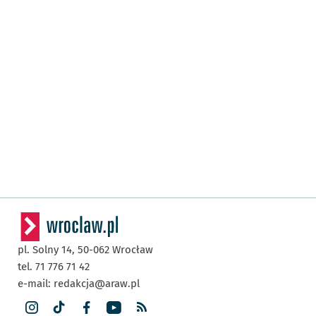
pl. Solny 14,
50-062
Wrocław
tel. 71 776 71 42
e-mail:
redakcja@araw.pl