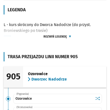
LEGENDA
L - kurs skrócony do Dworca Nadodrze (do przyst.
Broniewskiego po trasie)
ROZWIŃ LEGENDĘ
TRASA PRZEJAZDU LINII NUMER 905
905
Ozorowice
Dworzec Nadodrze
(Pęgowska)
Sprawdź p
Ozorowic
Ozorowice
(Strzeszowska)