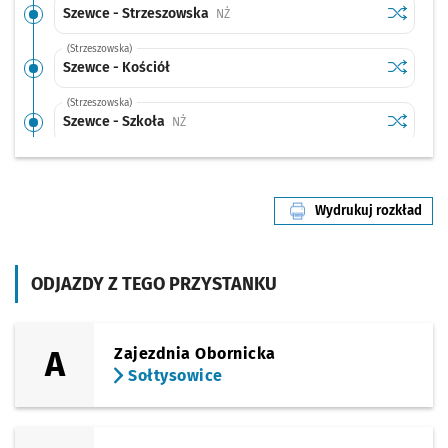
Sprawdź p
Szewce -
Szewce - Strzeszowska
Przystanek na życzenie
NŻ
(Strzeszowska)
Sprawdź p
Szewce - 
Szewce - Kościół
(Strzeszowska)
Sprawdź p
Szewce -
Szewce - Szkoła
Przystanek na życzenie
NŻ
(Wrocławska)
Sprawdź p
Szewce -
Szewce - Wrocławska/Długa
Przystanek na życzenie
NŻ
Wydrukuj rozkład
(Topolowa)
linii nr 905
Sprawdź p
Szewce -
Szewce - Topolowa/Liliowa
Przystanek na życzenie
NŻ
(Wrocławska)
ODJAZDY Z TEGO PRZYSTANKU
Sprawdź p
Szewce -
Szewce - Topolowa/Kwiatowa
Przystanek na życzenie
NŻ
(Pęgowska)
Sprawdź p
Zaziębie
Zaziębie
Przystanek na życzenie
NŻ
A
Zajezdnia Obornicka
Sołtysowice
(Pęgowska)
Sprawdź p
Świniary
Świniary (Pęgowska)
Przystanek na życzenie
NŻ
(Zajączkowska)
Sprawdź p
Zajączko
Zajączkowska