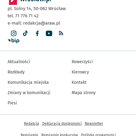
pl. Solny 14,
50-062
Wrocław
tel. 71 776 71 42
e-mail:
redakcja@araw.pl
Aktualności
Rowerzyści
Rozkłady
Kierowcy
Komunikacja miejska
Kontakt
Zmiany w komunikacji
Mapa strony
Piesi
Inne informacje
Redakcja
Deklaracja dostępności
Newsletter
Regulamin
Regulamin konkursów
Polityka prywatności