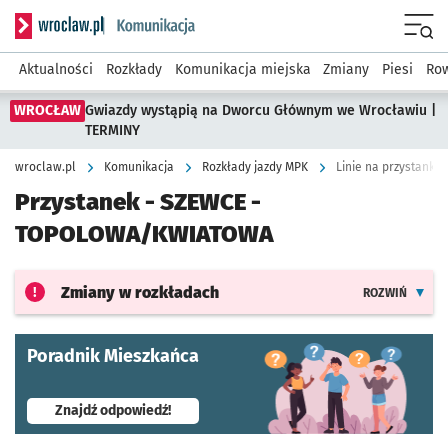
Serwis informacyjny wroclaw.pl podserwis: Komunikacja
Menu
Aktualności
Rozkłady
Komunikacja miejska
Zmiany
Piesi
Row
WROCŁAW
Gwiazdy wystąpią na Dworcu Głównym we Wrocławiu |
TERMINY
wroclaw.pl
Komunikacja
Rozkłady jazdy MPK
Linie na przystank
Przystanek -
SZEWCE -
TOPOLOWA/KWIATOWA
Zmiany w rozkładach
ROZWIŃ
Poradnik Mieszkańca
- otworzy się w nowej karcie
Znajdź odpowiedź!