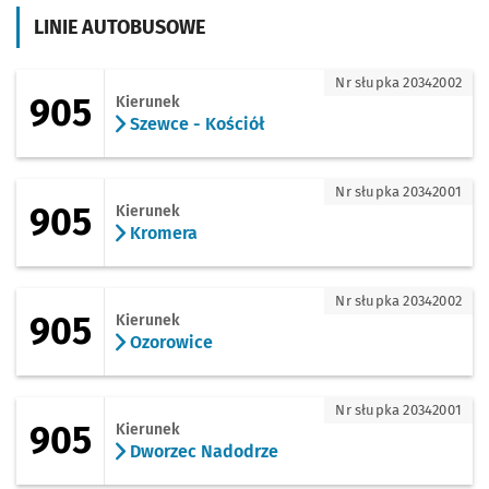
LINIE AUTOBUSOWE
905 - kierunek Szewce - Kościół
Nr słupka 20342002
905
Kierunek
Szewce - Kościół
905 - kierunek Kromera
Nr słupka 20342001
905
Kierunek
Kromera
905 - kierunek Ozorowice
Nr słupka 20342002
905
Kierunek
Ozorowice
905 - kierunek Dworzec Nadodrze
Nr słupka 20342001
905
Kierunek
Dworzec Nadodrze