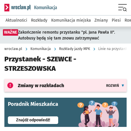
Serwis informacyjny wroclaw.pl podserwis: Komunikacja
Menu
Aktualności
Rozkłady
Komunikacja miejska
Zmiany
Piesi
Row
WAŻNE
Zakończenie remontu przystanku "pl. Jana Pawła II".
Autobusy będą się tam znowu zatrzymywać
wroclaw.pl
Komunikacja
Rozkłady jazdy MPK
Linie na przystanku
Przystanek -
SZEWCE -
STRZESZOWSKA
Zmiany w rozkładach
ROZWIŃ
Poradnik Mieszkańca
- otworzy się w nowej karcie
Znajdź odpowiedź!