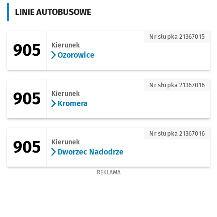
LINIE AUTOBUSOWE
905 - kierunek Ozorowice
Nr słupka 21367015
905
Kierunek
Ozorowice
905 - kierunek Kromera
Nr słupka 21367016
905
Kierunek
Kromera
905 - kierunek Dworzec Nadodrze
Nr słupka 21367016
905
Kierunek
Dworzec Nadodrze
REKLAMA