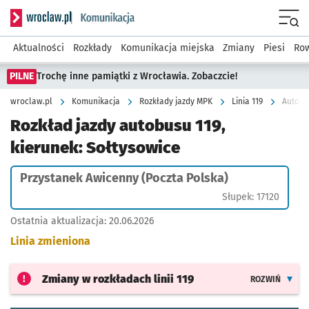
Serwis informacyjny wroclaw.pl podserwis: Komunikacja
Menu
Aktualności
Rozkłady
Komunikacja miejska
Zmiany
Piesi
Row
PILNE
Trochę inne pamiątki z Wrocławia. Zobaczcie!
wroclaw.pl
Komunikacja
Rozkłady jazdy MPK
Linia 119
Autobus
Rozkład jazdy autobusu 119,
kierunek: Sołtysowice
Przystanek Awicenny (Poczta Polska)
Słupek: 17120
Ostatnia aktualizacja:
20.06.2026
Linia zmieniona
Zmiany w rozkładach
linii 119
ROZWIŃ