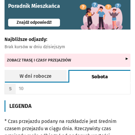
Poradnik Mieszkańca
- otworzy się w nowej karcie
Znajdź odpowiedź!
Najbliższe odjazdy:
Brak kursów w dniu dzisiejszym
ZOBACZ TRASĘ I CZASY PRZEJAZDÓW
W dni robocze
Sobota
Rozkład jazdy -
Sobota
10
5
Odjazd
minut po godzinie 5
Godzina odjazdu
LEGENDA
* Czas przejazdu podany na rozkładzie jest średnim
czasem przejazdu w ciągu dnia. Rzeczywisty czas