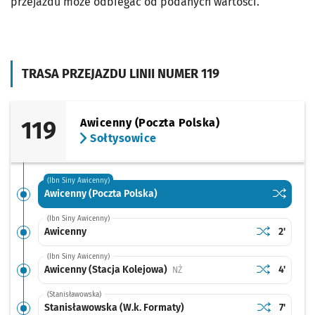
przejazdu może odbiegać od podanych wartości.
TRASA PRZEJAZDU LINII NUMER 119
119
Awicenny (Poczta Polska)
Sołtysowice
(Ibn Siny Awicenny)
Sprawdź p
Awicenny 
Awicenny (Poczta Polska)
(Ibn Siny Awicenny)
Sprawdź prop
Awicenny
Czas pr
Awicenny
2'
(Ibn Siny Awicenny)
Sprawdź prop
Awicenny (St
Czas pr
Awicenny (Stacja Kolejowa)
4'
Przystanek na życzenie
NŻ
(Stanisławowska)
Sprawdź prop
Stanisławows
Czas pr
Stanisławowska (W.k. Formaty)
7'