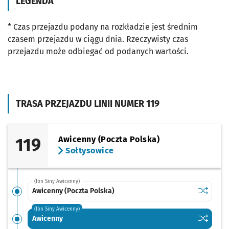
LEGENDA
* Czas przejazdu podany na rozkładzie jest średnim
czasem przejazdu w ciągu dnia. Rzeczywisty czas
przejazdu może odbiegać od podanych wartości.
TRASA PRZEJAZDU LINII NUMER 119
119
Awicenny (Poczta Polska)
Sołtysowice
(Ibn Siny Awicenny)
Sprawdź p
Awicenny 
Awicenny (Poczta Polska)
(Ibn Siny Awicenny)
Sprawdź p
Awicenny
Awicenny