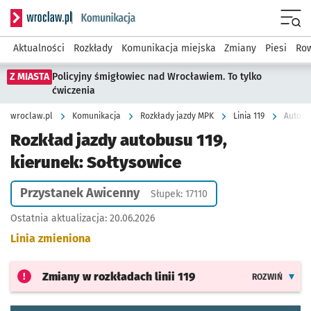
Serwis informacyjny wroclaw.pl podserwis: Komunikacja
Menu
Aktualności
Rozkłady
Komunikacja miejska
Zmiany
Piesi
Row
Z MIASTA
Policyjny śmigłowiec nad Wrocławiem. To tylko
ćwiczenia
wroclaw.pl
Komunikacja
Rozkłady jazdy MPK
Linia 119
Autobus
Rozkład jazdy autobusu 119,
kierunek: Sołtysowice
Przystanek Awicenny
Słupek: 17110
Ostatnia aktualizacja:
20.06.2026
Linia zmieniona
Zmiany w rozkładach
linii 119
ROZWIŃ