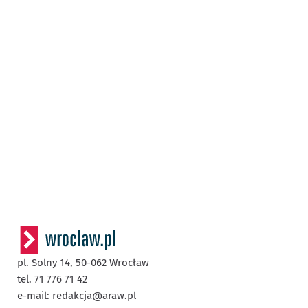
pl. Solny 14,
50-062
Wrocław
tel. 71 776 71 42
e-mail:
redakcja@araw.pl