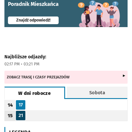
Poradnik Mieszkańca
- otworzy się w nowej karcie
Znajdź odpowiedź!
Najbliższe odjazdy:
02:17 PM • 03:21 PM
ZOBACZ TRASĘ I CZASY PRZEJAZDÓW
Sobota
W dni robocze
Rozkład jazdy -
W dni robocze
17
14
Odjazd
minut po godzinie 14
Godzina odjazdu
21
15
Odjazd
minut po godzinie 15
Godzina odjazdu