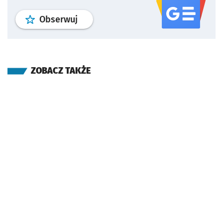
profil
google news
serwisu wroclaw
Obserwuj
ZOBACZ TAKŻE