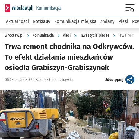
Serwis informacyjny wroclaw.pl podserwis: Komunikacja
Menu
Aktualności
Rozkłady
Komunikacja miejska
Zmiany
Piesi
Row
wroclaw.pl
Komunikacja
Piesi
Inwestycje piesze
Trwa remon
Trwa remont chodnika na Odkrywców.
To efekt działania mieszkańców
osiedla Grabiszyn-Grabiszynek
Data publikacji:
Autor:
artykuł
06.03.2025 08:37 |
Bartosz Chochołowski
Udostępnij
Kliknij, aby zobaczyć galerię