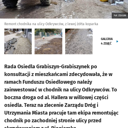
Fot. ZDiUM
Remont chodnika na ulicy Odkrywców, z lewej żółta koparka
GALERIA
4
ZDJĘĆ
Rada Osiedla Grabiszyn-Grabiszynek po
konsultacji z mieszkańcami zdecydowała, że w
ramach Funduszu Osiedlowego należy
zainwestować w chodnik na ulicy Odkrywców. To
boczna droga od al. Hallera w willowej części
osiedla. Teraz na zlecenie Zarządu Dróg i
Utrzymania Miasta pracuje tam ekipa remontując
chodnik po zachodniej stronie ulicy przed