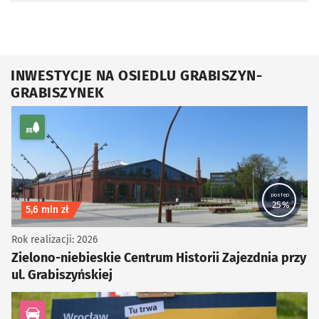
INWESTYCJE NA OSIEDLU GRABISZYN-
GRABISZYNEK
kategoria Zieleń
postęp
25%
Koszt inwestycji
5,6 mln zł
Rok realizacji: 2026
Zielono-niebieskie Centrum Historii Zajezdnia przy
ul. Grabiszyńskiej