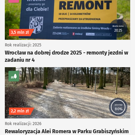
kategoria Infrastruktura drogowa
Ukończono:
2025
Koszt inwestycji
3,5 mln zł
Rok realizacji: 2025
Wrocław na dobrej drodze 2025 - remonty jezdni w
zadaniu nr 4
kategoria Zieleń
postęp
80%
Koszt inwestycji
2,2 mln zł
Rok realizacji: 2026
Rewaloryzacja Alei Romera w Parku Grabiszyńskim