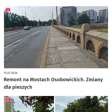
artykuł z galerią zdjęć
15.07.2026
Remont na Mostach Osobowickich. Zmiany
dla pieszych