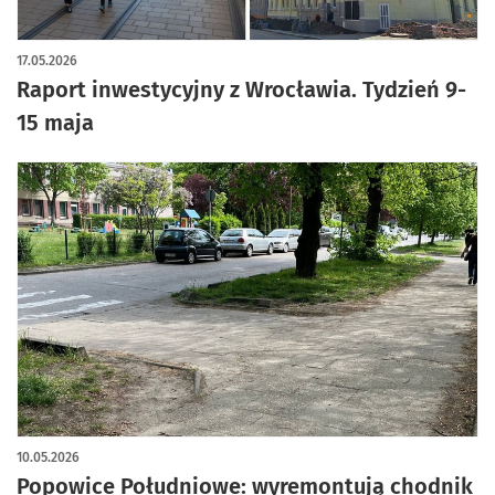
artykuł z galerią zdjęć
17.05.2026
Raport inwestycyjny z Wrocławia. Tydzień 9-
15 maja
10.05.2026
Popowice Południowe: wyremontują chodnik