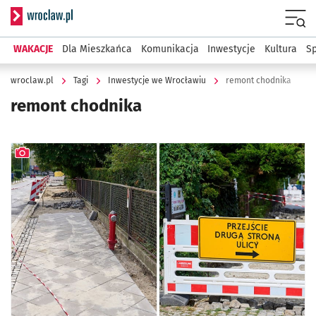
Serwis informacyjny wroclaw.pl
Menu
WAKACJE
Dla Mieszkańca
Komunikacja
Inwestycje
Kultura
Sp
wroclaw.pl
Tagi
Inwestycje we Wrocławiu
remont chodnika
remont chodnika