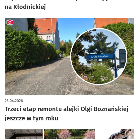
na Kłodnickiej
artykuł z galerią zdjęć
26.04.2026
Trzeci etap remontu alejki Olgi Boznańskiej
jeszcze w tym roku