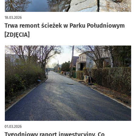
artykuł z galerią zdjęć
18.03.2026
Trwa remont ścieżek w Parku Południowym
[ZDJĘCIA]
01.03.2026
Tygodniowy raport inwestycyjny. Co