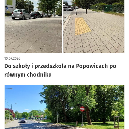
artykuł z galerią zdjęć
10.07.2026
Do szkoły i przedszkola na Popowicach po
równym chodniku