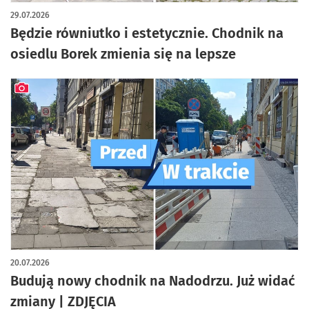
artykuł z galerią zdjęć
29.07.2026
Będzie równiutko i estetycznie. Chodnik na
osiedlu Borek zmienia się na lepsze
artykuł z galerią zdjęć
20.07.2026
Budują nowy chodnik na Nadodrzu. Już widać
zmiany | ZDJĘCIA