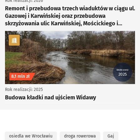
Rok realizacji: 2026
Remont i przebudowa trzech wiaduktów w ciągu ul.
Gazowej i Karwińskiej oraz przebudowa
skrzyżowania ulic Karwińskiej, Mościckiego i
Gazowej
kategoria Rowerowe, Piesze
Ukończono:
2025
Koszt inwestycji
8,1 mln zł
Rok realizacji: 2025
Budowa kładki nad ujściem Widawy
osiedla we Wrocławiu
droga rowerowa
Gaj