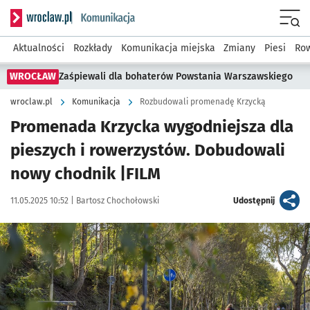
Serwis informacyjny wroclaw.pl podserwis: Komunikacja
Menu
Aktualności
Rozkłady
Komunikacja miejska
Zmiany
Piesi
Row
WROCŁAW
Zaśpiewali dla bohaterów Powstania Warszawskiego
wroclaw.pl
Komunikacja
Rozbudowali promenadę Krzycką
Promenada Krzycka wygodniejsza dla
pieszych i rowerzystów. Dobudowali
nowy chodnik |FILM
Data publikacji:
Autor:
artykuł
11.05.2025 10:52 |
Bartosz Chochołowski
Udostępnij
Kliknij, aby powiększyć