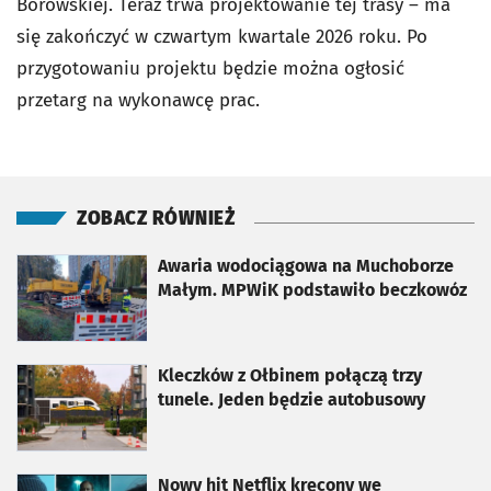
Borowskiej. Teraz trwa projektowanie tej trasy – ma
się zakończyć w czwartym kwartale 2026 roku. Po
przygotowaniu projektu będzie można ogłosić
przetarg na wykonawcę prac.
ZOBACZ RÓWNIEŻ
otworzy się w nowej karcie
Awaria wodociągowa na Muchoborze
Małym. MPWiK podstawiło beczkowóz
otworzy się w nowej karcie
Kleczków z Ołbinem połączą trzy
tunele. Jeden będzie autobusowy
otworzy się w nowej karcie
Nowy hit Netflix kręcony we