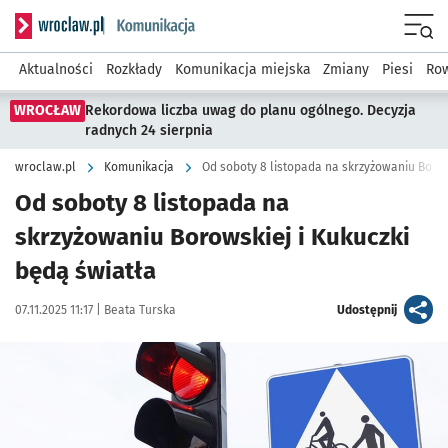
Serwis informacyjny wroclaw.pl podserwis: Komunikacja
Menu
Aktualności
Rozkłady
Komunikacja miejska
Zmiany
Piesi
Row
WROCŁAW
Rekordowa liczba uwag do planu ogólnego. Decyzja
radnych 24 sierpnia
wroclaw.pl
Komunikacja
Od soboty 8 listopada na skrzyżowaniu Borow
Od soboty 8 listopada na
skrzyżowaniu Borowskiej i Kukuczki
będą światła
Data publikacji:
Autor:
artykuł
07.11.2025 11:17 |
Beata Turska
Udostępnij
Kliknij, aby powiększyć