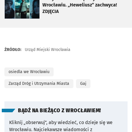
Wrocławiu. „Heweliusz” zachwyca!
ZDJĘCIA
ŹRÓDŁO:
Urząd Miejski Wrocławia
osiedla we Wrocławiu
Zarząd Dróg i Utrzymania Miasta
Gaj
BĄDŹ NA BIEŻĄCO Z WROCŁAWIEM!
Kliknij „obserwuj”, aby wiedzieć, co dzieje się we
Wrocławiu.
Najciekawsze wiadomości z