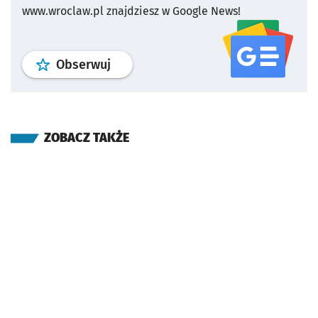
www.wroclaw.pl znajdziesz w Google News!
profil
google news
serwisu wroclaw
Obserwuj
ZOBACZ TAKŻE