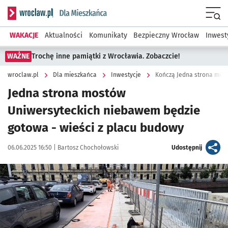
Serwis informacyjny wroclaw.pl podserwis: Dla mieszkańca
Menu
WAKACJE
Aktualności
Komunikaty
Bezpieczny Wrocław
Inwest
WAŻNE
Trochę inne pamiątki z Wrocławia. Zobaczcie!
wroclaw.pl
Dla mieszkańca
Inwestycje
Jedna strona mostów
Uniwersyteckich niebawem będzie
gotowa - wieści z placu budowy
Data publikacji:
Autor:
artykuł
06.06.2025 16:50 |
Bartosz Chochołowski
Udostępnij
Kliknij, aby zobaczyć galerię