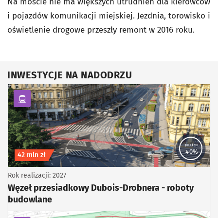
Na moście nie ma większych utrudnień dla kierowców
i pojazdów komunikacji miejskiej. Jezdnia, torowisko i
oświetlenie drogowe przeszły remont w 2016 roku.
INWESTYCJE NA NADODRZU
kategoria Komunikacja zbiorowa
postęp
40%
Koszt inwestycji
42 mln zł
Rok realizacji: 2027
Węzeł przesiadkowy Dubois-Drobnera - roboty
budowlane