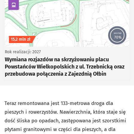
kategoria Komunikacja zbiorowa
postęp
70%
Koszt inwestycji
15,2 mln zł
Rok realizacji: 2027
Wymiana rozjazdów na skrzyżowaniu placu
Powstańców Wielkopolskich z ul. Trzebnicką oraz
przebudowa połączenia z Zajezdnią Ołbin
Teraz remontowana jest 133-metrowa droga dla
pieszych i rowerzystów. Nawierzchnia, która staje się
dość śliska po opadach, zastępowana jest szorstkimi
płytami granitowymi w części dla pieszych, a dla