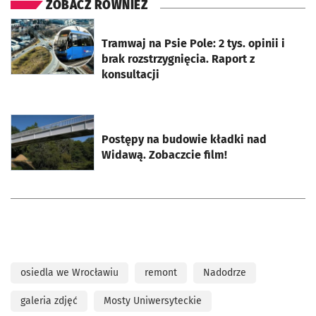
ZOBACZ RÓWNIEŻ
otworzy się w nowej karcie
Tramwaj na Psie Pole: 2 tys. opinii i
brak rozstrzygnięcia. Raport z
konsultacji
otworzy się w nowej karcie
Postępy na budowie kładki nad
Widawą. Zobaczcie film!
osiedla we Wrocławiu
remont
Nadodrze
galeria zdjęć
Mosty Uniwersyteckie