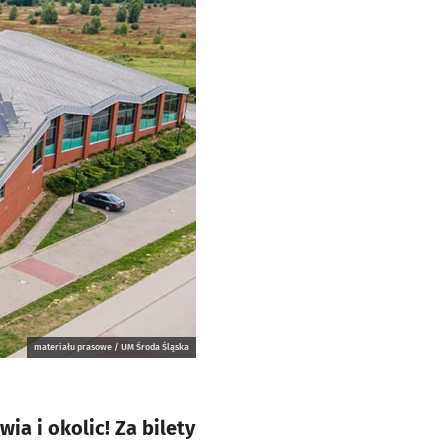
materiału prasowe / UM Środa Śląska
a i okolic! Za bilety