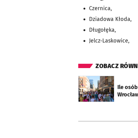
Czernica,
Dziadowa Kłoda,
Długołęka,
Jelcz-Laskowice,
ZOBACZ RÓWN
otworzy się w nowej ka
Ile osó
Wrocławi