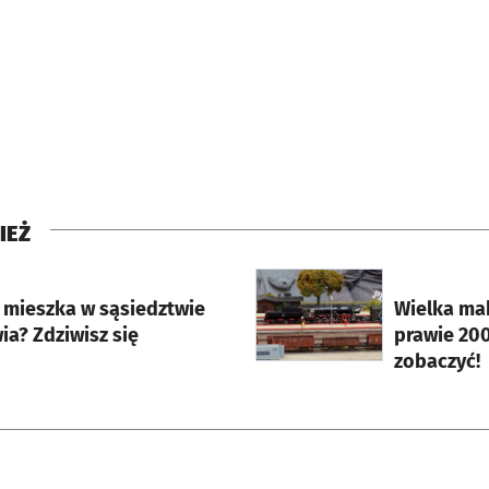
IEŻ
rcie
otworzy się w nowej karci
b mieszka w sąsiedztwie
Wielka ma
a? Zdziwisz się
prawie 200
zobaczyć!