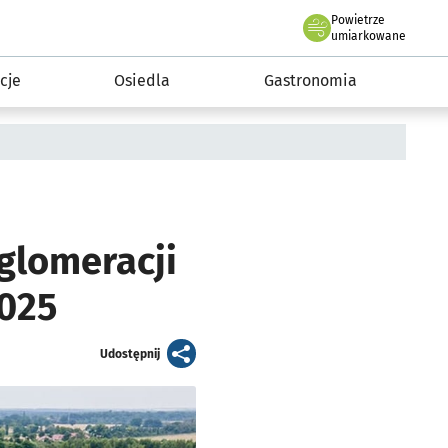
Powietrze
we Wrocławiu
 mieszkańca
umiarkowane
cje
Osiedla
Gastronomia
glomeracji
2025
artykuł
Udostępnij