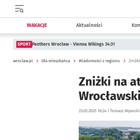
Menu główne portalu wroclaw.pl
WAKACJE
Aktualności
Kom
SPORT
Panthers Wrocław - Vienna Wikings 34:31
wroclaw.pl
Dla mieszkańca
Wiadomości z regionu
Zniżk
Zniżki na 
Wrocławski
Data publikacji:
Autor:
23.02.2025 16:24 |
Tomasz Wysocki
Kliknij, aby powiększyć